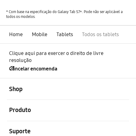
* Com base na especificação do Galaxy Tab S7+. Pode não ser aplicável a
todos os modelos.
Home
Mobile
Tablets
Todos os tablets
Clique aqui para exercer o direito de livre
resolução
Cancelar encomenda
abrir
Footer Navigation
Shop
abrir
Produto
abrir
Suporte