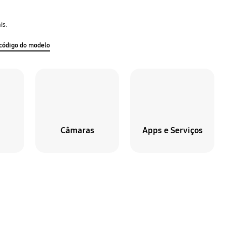
is.
código do modelo
Câmaras
Apps e Serviços