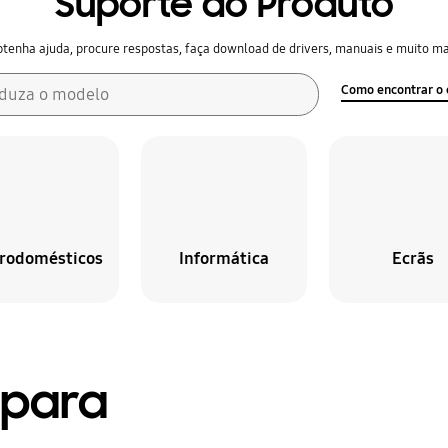
Suporte ao Produto
tenha ajuda, procure respostas, faça download de drivers, manuais e muito ma
Como encontrar o 
oduza o modelo
trodomésticos
Informática
Ecrãs
 para