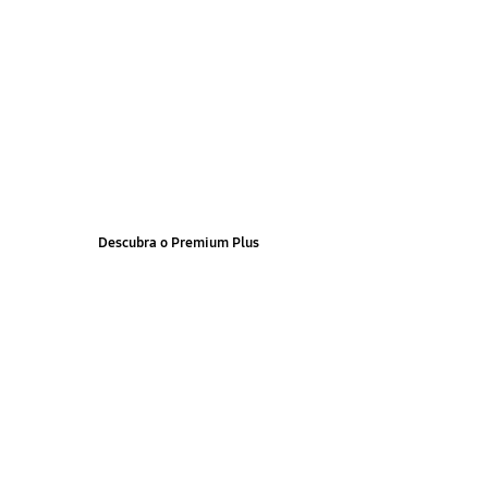
Premium Plus
Resposta mais rápida, tratamento prioritário e serviços exclusivos
seus dispositivos de alto valor
Descubra o Premium Plus