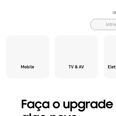
Ob
Formulário de pesquisa
Pesquisar
Intr
Mobile
TV & AV
Ele
Faça o upgrade