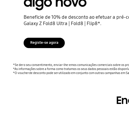
algo novo
Beneficie de 10% de desconto ao efetuar a pré-
Galaxy Z Fold8 Ultra | Fold8 | Flip8*.
Registe-se agora
*Se der o seu consentimento, enviar-lhe-emos comunicações comerciais sobre os pro
*As informações sobre a forma como tratamos os seus dados pessoais estão disponív
*O voucher de desconto pode ser utilizado em conjunto com outras campanhas em Sa
En