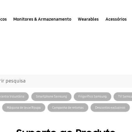
icos
Monitores & Armazenamento
Wearables
Acessórios
Como podemos ajudar
indo ao Suporte S
rir pesquisa
rantia Voluntária
Smartphone Samsung
Frigorífico Samsung
TV Sams
Máquina de lavar Roupa
Campanha de retomas
Descontos exclusivos