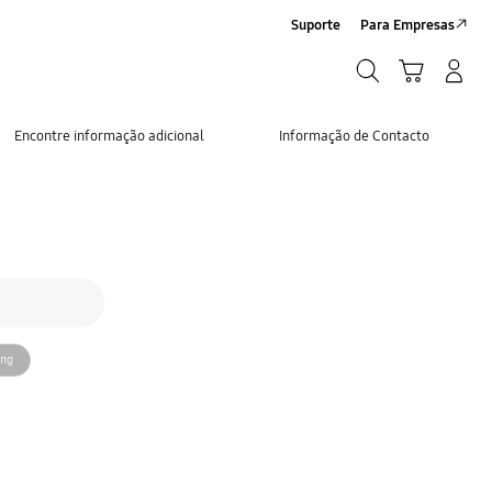
Suporte
Para Empresas
Pesquisar
Carrinho
Iniciar sessão/Criar conta
Pesquisar
Encontre informação adicional
Informação de Contacto
amsung
ung