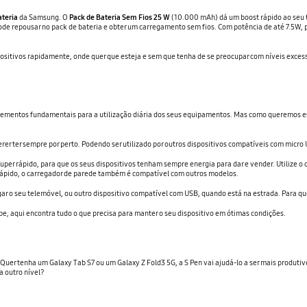
ateria
da Samsung. O
Pack de Bateria Sem Fios 25 W
(10.000 mAh) dá um boost rápido ao seu t
pode repousar no pack de bateria e obter um carregamento sem fios. Com potência de até 7.5W, 
positivos rapidamente, onde quer que esteja e sem que tenha de se preocupar com níveis exces
ementos fundamentais para a utilização diária dos seus equipamentos. Mas como queremos est
er ter sempre por perto. Podendo ser utilizado por outros dispositivos compatíveis com micro
er rápido, para que os seus dispositivos tenham sempre energia para dar e vender. Utilize o
rápido, o carregador de parede também é compatível com outros modelos.
ar o seu telemóvel, ou outro dispositivo compatível com USB, quando está na estrada. Para qu
e, aqui encontra tudo o que precisa para manter o seu dispositivo em ótimas condições.
 Quer tenha um Galaxy Tab S7 ou um Galaxy Z Fold3 5G, a S Pen vai ajudá-lo a ser mais produtiv
 a outro nível?