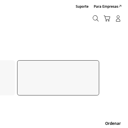
Suporte
Para Empresas
Pesquisar
Carrinho
Iniciar sessão/Criar conta
Pesquisar
Ordenar