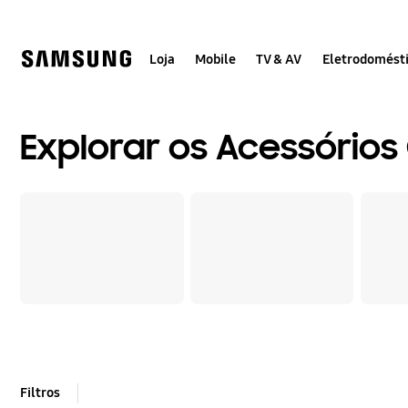
Skip
Skip
to
to
content
accessibility
help
Loja
Mobile
TV & AV
Eletrodomést
Explorar os Acessórios
Filtros