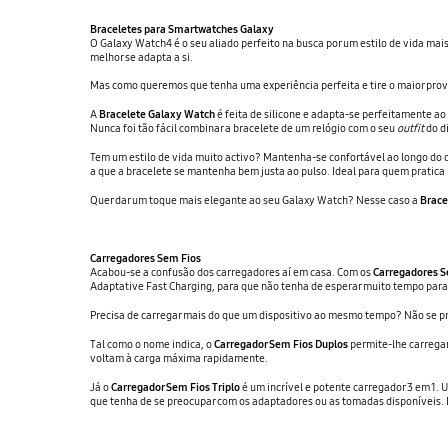
Braceletes para Smartwatches Galaxy
O Galaxy Watch4 é o seu aliado perfeito na busca por um estilo de vida mai
melhor se adapta a si.
Mas como queremos que tenha uma experiência perfeita e tire o maior prove
A
Bracelete Galaxy Watch
é feita de silicone e adapta-se perfeitamente a
Nunca foi tão fácil combinar a bracelete de um relógio com o seu
outfit
do di
Tem um estilo de vida muito activo? Mantenha-se confortável ao longo do 
a que a bracelete se mantenha bem justa ao pulso. Ideal para quem pratica 
Quer dar um toque mais elegante ao seu Galaxy Watch? Nesse caso a
Brace
Carregadores Sem Fios
Acabou-se a confusão dos carregadores aí em casa. Com os
Carregadores S
Adaptative Fast Charging, para que não tenha de esperar muito tempo para 
Precisa de carregar mais do que um dispositivo ao mesmo tempo? Não se pre
Tal como o nome indica, o
Carregador Sem Fios Duplos
permite-lhe carregar 
voltam à carga máxima rapidamente.
Já o
Carregador Sem Fios Triplo
é um incrível e potente carregador 3 em 1.
que tenha de se preocupar com os adaptadores ou as tomadas disponíveis. 