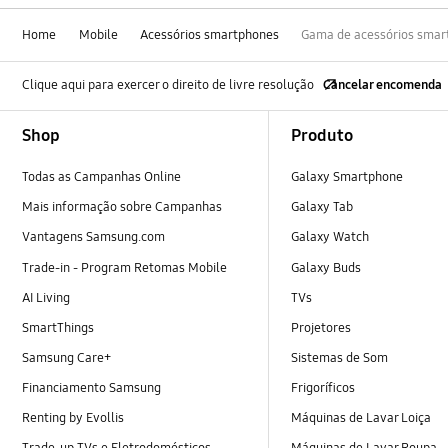
Home
Mobile
Acessórios smartphones
Gama de acessórios smar
Clique aqui para exercer o direito de livre resolução
Cancelar encomenda
Footer Navigation
Shop
Produto
Todas as Campanhas Online
Galaxy Smartphone
Mais informação sobre Campanhas
Galaxy Tab
Vantagens Samsung.com
Galaxy Watch
Trade-in - Program Retomas Mobile
Galaxy Buds
AI Living
TVs
SmartThings
Projetores
Samsung Care+
Sistemas de Som
Financiamento Samsung
Frigoríficos
Renting by Evollis
Máquinas de Lavar Loiça
Trade-up TVs e Eletrodomésticos
Máquinas de Lavar Roupa