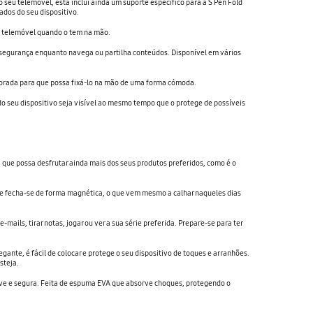
o seu telemóvel, esta inclui ainda um suporte específico para a S Pen Fold
ados do seu dispositivo.
u telemóvel quando o tem na mão.
segurança enquanto navega ou partilha conteúdos. Disponível em vários
rporada para que possa fixá-lo na mão de uma forma cómoda.
 do seu dispositivo seja visível ao mesmo tempo que o protege de possíveis
ue possa desfrutar ainda mais dos seus produtos preferidos, como é o
t e fecha-se de forma magnética, o que vem mesmo a calhar naqueles dias
mails, tirar notas, jogar ou ver a sua série preferida. Prepare-se para ter
gante, é fácil de colocar e protege o seu dispositivo de toques e arranhões.
steja.
ve e segura. Feita de espuma EVA que absorve choques, protegendo o