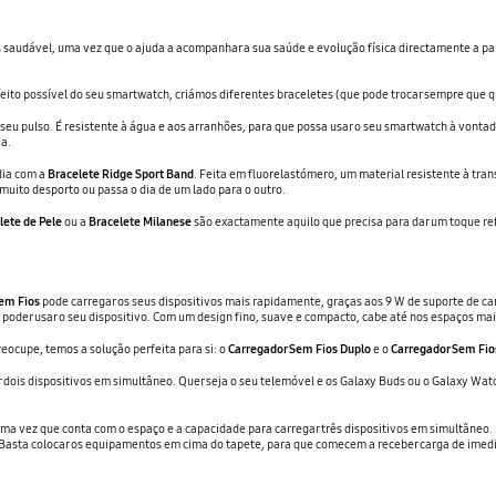
s saudável, uma vez que o ajuda a acompanhar a sua saúde e evolução física directamente a pa
ito possível do seu smartwatch, criámos diferentes braceletes (que pode trocar sempre que qu
o seu pulso. É resistente à água e aos arranhões, para que possa usar o seu smartwatch à von
a.
dia com a
Bracelete Ridge Sport Band
. Feita em fluorelastómero, um material resistente à tran
muito desporto ou passa o dia de um lado para o outro.
lete de Pele
ou a
Bracelete Milanese
são exactamente aquilo que precisa para dar um toque ref
em Fios
pode carregar os seus dispositivos mais rapidamente, graças aos 9 W de suporte de c
poder usar o seu dispositivo. Com um design fino, suave e compacto, cabe até nos espaços ma
ocupe, temos a solução perfeita para si: o
Carregador Sem Fios Duplo
e o
Carregador Sem Fios
dois dispositivos em simultâneo. Quer seja o seu telemóvel e os Galaxy Buds ou o Galaxy Watch
 Uma vez que conta com o espaço e a capacidade para carregar três dispositivos em simultâneo.
Basta colocar os equipamentos em cima do tapete, para que comecem a receber carga de imedi