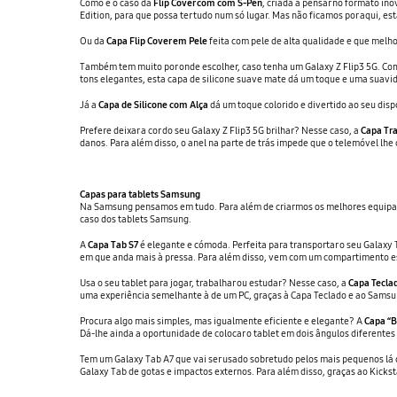
Como é o caso da
Flip Cover com com S-Pen
, criada a pensar no formato ino
Edition, para que possa ter tudo num só lugar. Mas não ficamos por aqui, e
Ou da
Capa Flip Cover em Pele
feita com pele de alta qualidade e que melh
Também tem muito por onde escolher, caso tenha um Galaxy Z Flip3 5G. C
tons elegantes, esta capa de silicone suave mate dá um toque e uma suavi
Já a
Capa de Silicone com Alça
dá um toque colorido e divertido ao seu dis
Prefere deixar a cor do seu Galaxy Z Flip3 5G brilhar? Nesse caso, a
Capa Tr
danos. Para além disso, o anel na parte de trás impede que o telemóvel lhe
Capas para tablets Samsung
Na Samsung pensamos em tudo. Para além de criarmos os melhores equipame
caso dos tablets Samsung.
A
Capa Tab S7
é elegante e cómoda. Perfeita para transportar o seu Galaxy 
em que anda mais à pressa. Para além disso, vem com um compartimento es
Usa o seu tablet para jogar, trabalhar ou estudar? Nesse caso, a
Capa Tecla
uma experiência semelhante à de um PC, graças à Capa Teclado e ao Sams
Procura algo mais simples, mas igualmente eficiente e elegante? A
Capa “B
Dá-lhe ainda a oportunidade de colocar o tablet em dois ângulos diferentes
Tem um Galaxy Tab A7 que vai ser usado sobretudo pelos mais pequenos lá
Galaxy Tab de gotas e impactos externos. Para além disso, graças ao Kickst