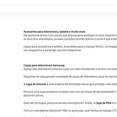
Acessórios para telemóveis, tablets e muito mais
Na Samsung temos tudo aquilo que precisa para proteger os seus dispositiv
os seus dias atarefados, as mais variadas tarefas diárias e como é que estes
Capas para acessórios e tablets, braceletes para o Galaxy Watch, carregador
seu dispositivo e do tempo que tem disponível.
Capas para telemóveis Samsung
Apesar dos telemóveis estarem cada vez mais resistentes e serem concebidos
Dispomos de uma grande variedade de capas de telemóveis para os mais div
A
Capa de Silicone
é uma espécie de almofada macia que protege o seu tele
Procura uma capa protetora simples mas com um toque de personalidade? 
possíveis danos.
Quer dar um toque
premium
ao seu smartphone? Então, a
Capa de Pele
é a 
Tem um smartphone dobrável? Não se preocupe, quer tenha um Galaxy Z Fol