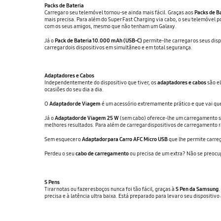
Packs de Bateria
Carregar o seu telemóvel tornou-se ainda mais fácil. Graças aos
Packs de B
mais precisa. Para além do Super Fast Charging via cabo, o seu telemóvel 
com os seus amigos, mesmo que não tenham um Galaxy.
Já o
Pack de Bateria 10.000 mAh (USB-C)
permite-lhe carregar os seus dis
carregar dois dispositivos em simultâneo e em total segurança.
Adaptadores e Cabos
Independentemente do dispositivo que tiver, os
adaptadores e cabos
são el
ocasiões do seu dia a dia.
O
Adaptador de Viagem
é um acessório extremamente prático e que vai quer
Já o
Adaptador de Viagem 25 W
(sem cabo) oferece-lhe um carregamento sup
melhores resultados. Para além de carregar dispositivos de carregamento 
Sem esquecer o
Adaptador para Carro AFC Micro USB
que lhe permite carreg
Perdeu o seu
cabo de carregamento
ou precisa de um extra? Não se preocup
S Pens
Tirar notas ou fazer esboços nunca foi tão fácil, graças à
S Pen da Samsung
.
precisa e à latência ultra baixa. Está preparado para levar o seu dispositivo