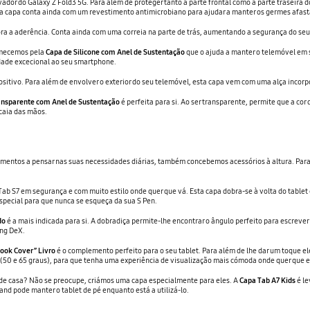
vador do Galaxy Z Fold3 5G. Para além de proteger tanto a parte frontal como a parte traseira d
sta capa conta ainda com um revestimento antimicrobiano para ajudar a manter os germes afast
ora a aderência. Conta ainda com uma correia na parte de trás, aumentando a segurança do se
omecemos pela
Capa de Silicone com Anel de Sustentação
que o ajuda a manter o telemóvel em 
dade excecional ao seu smartphone.
positivo. Para além de envolver o exterior do seu telemóvel, esta capa vem com uma alça inco
ansparente com Anel de Sustentação
é perfeita para si. Ao ser transparente, permite que a cor
 caia das mãos.
ntos a pensar nas suas necessidades diárias, também concebemos acessórios à altura. Para q
Tab S7 em segurança e com muito estilo onde quer que vá. Esta capa dobra-se à volta do table
pecial para que nunca se esqueça da sua S Pen.
do
é a mais indicada para si. A dobradiça permite-lhe encontrar o ângulo perfeito para escrever e-
ung DeX.
ook Cover” Livro
é o complemento perfeito para o seu tablet. Para além de lhe dar um toque ele
 (50 e 65 graus), para que tenha uma experiência de visualização mais cómoda onde quer que e
 de casa? Não se preocupe, criámos uma capa especialmente para eles. A
Capa Tab A7 Kids
é le
and pode manter o tablet de pé enquanto está a utilizá-lo.