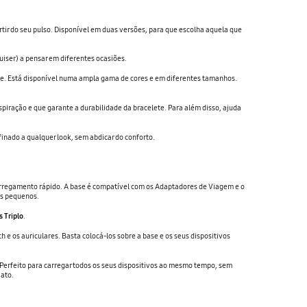
rtir do seu pulso. Disponível em duas versões, para que escolha aquela que
iser) a pensar em diferentes ocasiões.
tade. Está disponível numa ampla gama de cores e em diferentes tamanhos.
spiração e que garante a durabilidade da bracelete. Para além disso, ajuda
inado a qualquer look, sem abdicar do conforto.
arregamento rápido. A base é compatível com os Adaptadores de Viagem e o
is pequenos.
 Triplo
.
 e os auriculares. Basta colocá-los sobre a base e os seus dispositivos
 Perfeito para carregar todos os seus dispositivos ao mesmo tempo, sem
ato.