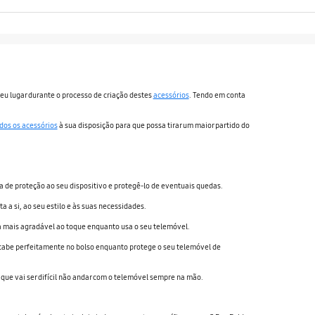
eu lugar durante o processo de criação destes
acessórios
. Tendo em conta
dos os acessórios
à sua disposição para que possa tirar um maior partido do
a de proteção ao seu dispositivo e protegê-lo de eventuais quedas.
 si, ao seu estilo e às suas necessidades.
a mais agradável ao toque enquanto usa o seu telemóvel.
e cabe perfeitamente no bolso enquanto protege o seu telemóvel de
 que vai ser difícil não andar com o telemóvel sempre na mão.