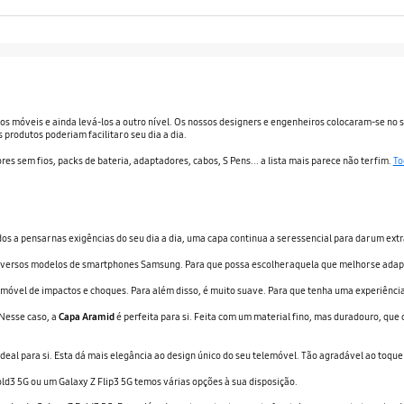
os móveis e ainda levá-los a outro nível. Os nossos designers e engenheiros colocaram-se no s
 produtos poderiam facilitar o seu dia a dia.
es sem fios, packs de bateria, adaptadores, cabos, S Pens... a lista mais parece não ter fim.
To
 a pensar nas exigências do seu dia a dia, uma capa continua a ser essencial para dar um extr
ersos modelos de smartphones Samsung. Para que possa escolher aquela que melhor se adapta a
móvel de impactos e choques. Para além disso, é muito suave. Para que tenha uma experiênci
Nesse caso, a
Capa Aramid
é perfeita para si. Feita com um material fino, mas duradouro, qu
ideal para si. Esta dá mais elegância ao design único do seu telemóvel. Tão agradável ao toque
d3 5G ou um Galaxy Z Flip3 5G temos várias opções à sua disposição.