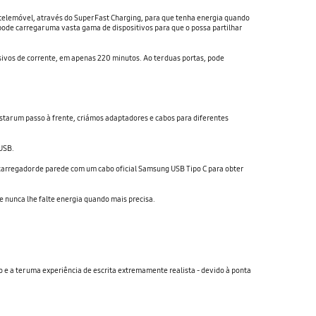
elemóvel, através do Super Fast Charging, para que tenha energia quando
pode carregar uma vasta gama de dispositivos para que o possa partilhar
sivos de corrente, em apenas 220 minutos. Ao ter duas portas, pode
ar um passo à frente, criámos adaptadores e cabos para diferentes
 USB.
 carregador de parede com um cabo oficial Samsung USB Tipo C para obter
e nunca lhe falte energia quando mais precisa.
o e a ter uma experiência de escrita extremamente realista - devido à ponta