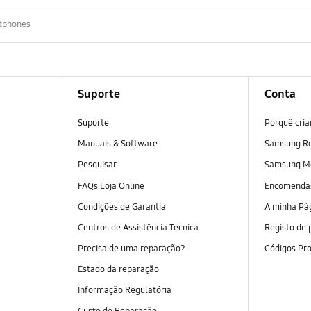
tphones
Suporte
Conta
Suporte
Porquê cri
Manuais & Software
Samsung R
Pesquisar
Samsung M
FAQs Loja Online
Encomend
Condições de Garantia
A minha Pá
Centros de Assistência Técnica
Registo de 
Precisa de uma reparação?
Códigos Pr
Estado da reparação
Informação Regulatória
Custo de Reparação