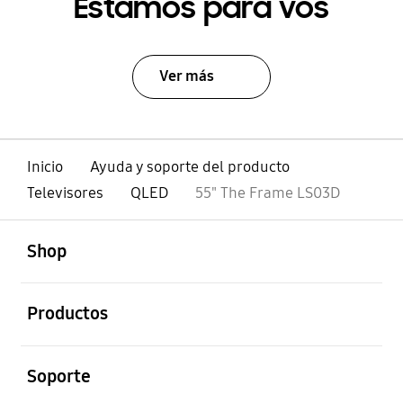
Estamos para vos
Ver más
Inicio
Ayuda y soporte del producto
Televisores
QLED
55" The Frame LS03D
abierto
Footer Navigation
Shop
abierto
Productos
abierto
Soporte