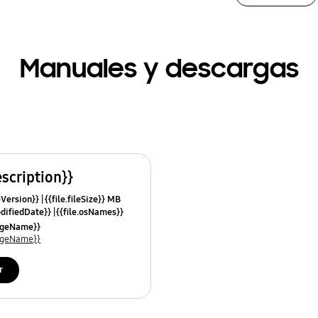
Manuales y descargas
escription}}
leVersion}}
{{file.fileSize}} MB
odifiedDate}}
{{file.osNames}}
uageName}}
uageName}}
r