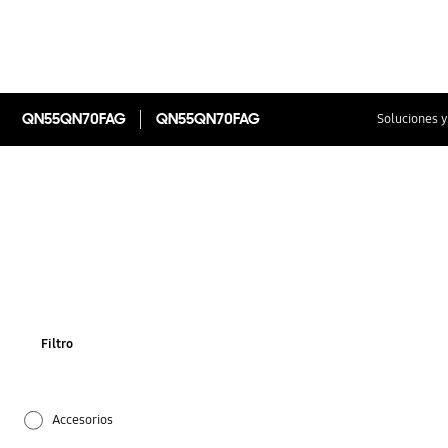
QN55QN70FAG
QN55QN70FAG
Soluciones y
Filtro
Accesorios