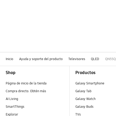
Inicio
Ayuda y soporte del producto
Televisores
QLED
QN55Q
Footer Navigation
Shop
Productos
Página de inicio de la tienda
Galaxy Smartphone
Compra directo. Obtén más
Galaxy Tab
AI Living
Galaxy Watch
SmartThings
Galaxy Buds
Explorar
TVs