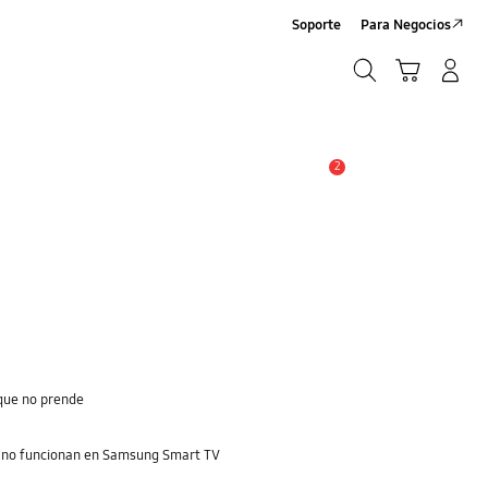
Soporte
Para Negocios
Búsqueda
Carrito
Registrarse/Sign-Up
Búsqueda
2
Alerta
que no prende
e no funcionan en Samsung Smart TV