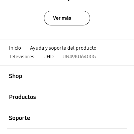
Ver más
Inicio
Ayuda y soporte del producto
Televisores
UHD
UN49KU6400G
abierto
Footer Navigation
Shop
abierto
Productos
abierto
Soporte
abierto