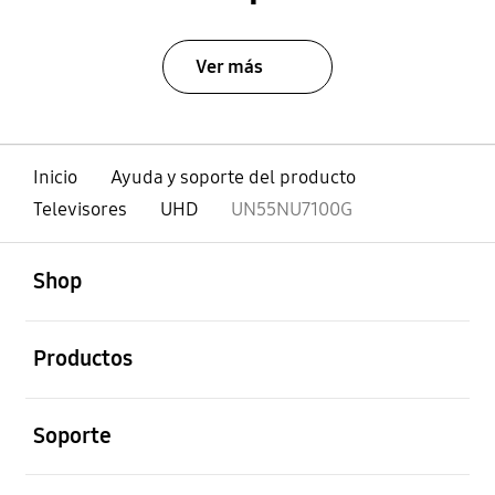
Ver más
Inicio
Ayuda y soporte del producto
Televisores
UHD
UN55NU7100G
abierto
Footer Navigation
Shop
abierto
Productos
abierto
Soporte
abierto