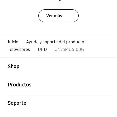
Ver más
Inicio
Ayuda y soporte del producto
Televisores
UHD
UN75MU6100G
abierto
Footer Navigation
Shop
abierto
Productos
abierto
Soporte
abierto