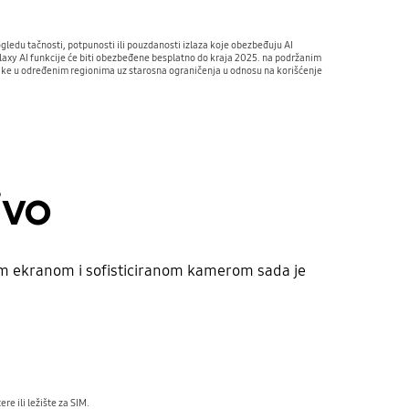
ledu tačnosti, potpunosti ili pouzdanosti izlaza koje obezbeđuju AI 
axy AI funkcije će biti obezbeđene besplatno do kraja 2025. na podržanim 
ike u određenim regionima uz starosna ograničenja u odnosu na korišćenje 
ivo
nim ekranom i sofisticiranom kamerom sada je
e ili ležište za SIM.