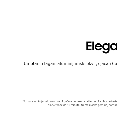
Elega
Umotan u lagani aluminijumski okvir, ojačan Co
*Armor aluminijumski okvir ne uključuje tastere za jačinu zvuka i bočne tast
slatke vode do 30 minuta. Nema ulaska prašine; potpun