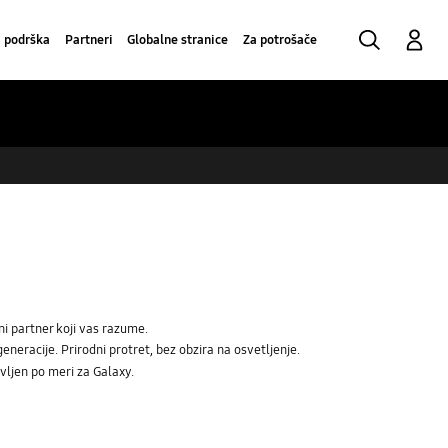
Pretraga
Prijavi se
a podrška
Partneri
Globalne stranice
Za potrošače
ni partner koji vas razume.
eneracije. Prirodni protret, bez obzira na osvetljenje.
vljen po meri za Galaxy.