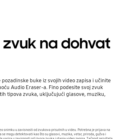
i zvuk na dohvat
 pozadinske buke iz svojih video zapisa i učinite
oću Audio Eraser-a. Fino podesite svoj zvuk
ih tipova zvuka, uključujući glasove, muziku,
eo snimku u zavisnosti od zvukova prisutnih u videu. Potrebna je prijava na
se mogu detektovati kao što su glasovi, muzika, vetar, priroda, gužva i
 varira u zavisnosti od izvora zvuka i stanja video zapisa. Tačnost rezultata