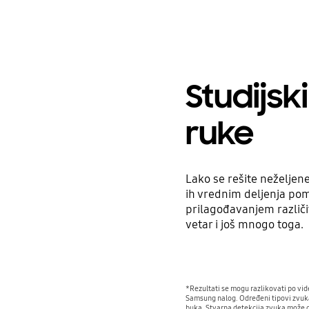
Studijsk
ruke
Lako se rešite neželjene
ih vrednim deljenja pom
prilagođavanjem različit
vetar i još mnogo toga.
*Rezultati se mogu razlikovati po vid
Samsung nalog. Određeni tipovi zvuka 
buka. Stvarna detekcija zvuka može da