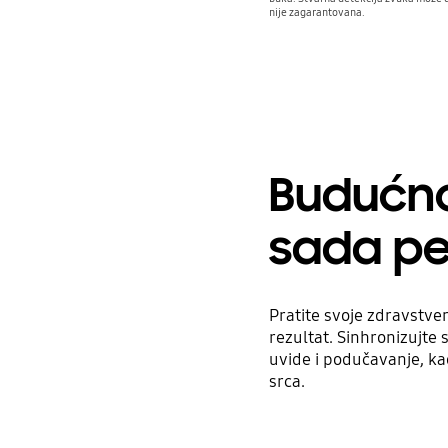
nije zagarantovana.
Budućno
sada pe
Pratite svoje zdravstvene
rezultat. Sinhronizujte 
uvide i podučavanje, kao
srca.