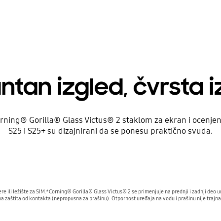
ntan izgled, čvrsta 
rning® Gorilla® Glass Victus® 2 staklom za ekran i ocenjen 
S25 i S25+ su dizajnirani da se ponesu praktično svuda.
ere ili ležište za SIM.*Corning® Gorilla® Glass Victus® 2 se primenjuje na prednji i zadnji deo
a zaštita od kontakta (nepropusna za prašinu). Otpornost uređaja na vodu i prašinu nije traj