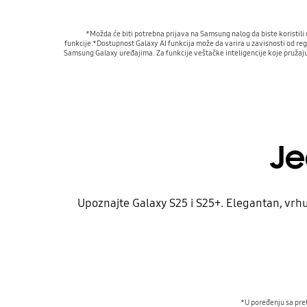
*Možda će biti potrebna prijava na Samsung nalog da biste koristili
funkcije.*Dostupnost Galaxy AI funkcija može da varira u zavisnosti od re
Samsung Galaxy uređajima. Za funkcije veštačke inteligencije koje pružaju 
Je
Upoznajte Galaxy S25 i S25+. Elegantan, vrh
*U poređenju sa pret