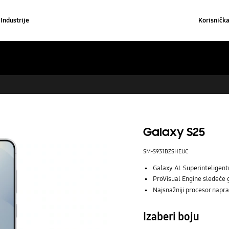
Industrije
Korisničk
Galaxy S25
SM-S931BZSHEUC
Galaxy AI. Superinteligent
ProVisual Engine sledeće g
Najsnažniji procesor napra
Izaberi boju