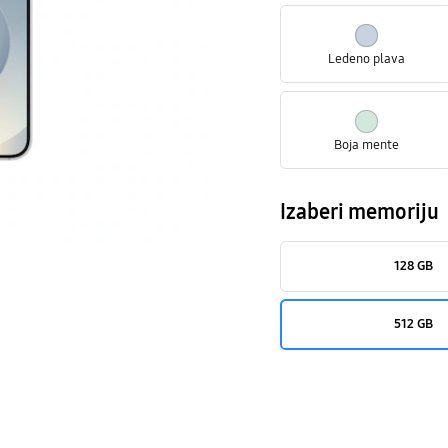
Ledeno plava
Boja mente
Izaberi memoriju
128 GB
512 GB