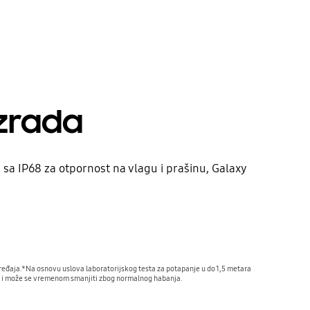
izrada
sa IP68 za otpornost na vlagu i prašinu, Galaxy
 uređaja.*Na osnovu uslova laboratorijskog testa za potapanje u do 1,5 metara
na i može se vremenom smanjiti zbog normalnog habanja.