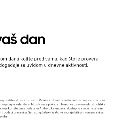
 vaš dan
om dana koji je pred vama, kao što je provera
događaje sa uvidom u dnevne aktivnosti.
ogu zahtevati mrežnu vezu. Režimi i rutine treba da budu omogućeni da bi se
 događaji u kalendaru. Možda neće prikazati trenutke u zavisnosti od politike
a koje koriste bazu podataka Android kalendara i dostupno ako je instaliran
i podaci praćeni sa Samsung Galaxy Watch-a moraju biti sinhronizovani sa
svrhe.