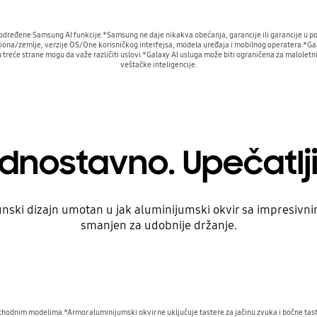
 određene Samsung AI funkcije.*Samsung ne daje nikakva obećanja, garancije ili garancije u pog
giona/zemlje, verzije OS/One korisničkog interfejsa, modela uređaja i mobilnog operatera.*Gal
treće strane mogu da važe različiti uslovi.*Galaxy AI usluga može biti ograničena za maloletn
veštačke inteligencije.
dnostavno. Upečatlj
unski dizajn umotan u jak aluminijumski okvir sa impresiv
smanjen za udobnije držanje.
hodnim modelima.*Armor aluminijumski okvir ne uključuje tastere za jačinu zvuka i bočne taster