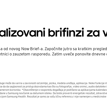
lizovani brifinzi za
a od novog Now Brief-a. Započnite jutro sa kratkim pregled
setnici o zauzetom rasporedu. Zatim uveče ponovite dnevne 
uge može da varira u zavisnosti od zemlje, jezika, modela uređaja, aplikacija. Neke funkcije m
a da da saglasnost za pristup dozvolama kao što su fotografije, video snimci, audio datoteke i
sa namerom korisnika. *Obaveštenje o rasporedu događaja je podržano sa aplikacijama kalendar
e u Samsung novčanik sa datumom isteka. Da biste proverili energetski rezultat, zdravstven
acijom Samsung Health. Rezultat je samo za vašu ličnu referencu i nije namenjen u medicinske 