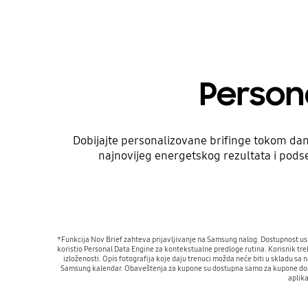
Persona
Dobijajte personalizovane brifinge tokom dan
najnovijeg energetskog rezultata i pod
*Funkcija Nov Brief zahteva prijavljivanje na Samsung nalog. Dostupnost usl
koristio Personal Data Engine za kontekstualne predloge rutina. Korisnik treb
izloženosti. Opis fotografija koje daju trenuci možda neće biti u skladu 
Samsung kalendar. Obaveštenja za kupone su dostupna samo za kupone dodan
aplik