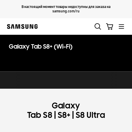
Skip
Продолжить
В настоящий момент товары недоступны для заказа на
Закрыть
to
samsung.com/ru
content
Поиск
Корзина
Samsung
Galaxy Tab S8+ (Wi-Fi)
Galaxy
|
|
Tab S8
S8+
S8 Ultra