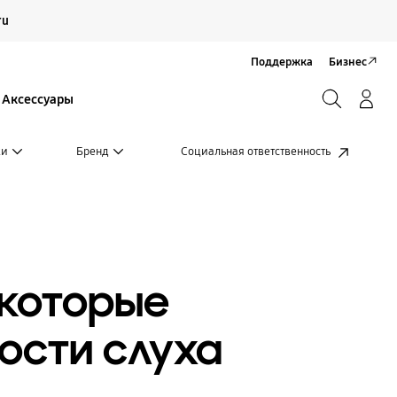
Продолжить
ru
Закрыть
Поддержка
Бизнес
Поиск
Вход/Регистрация
Аксессуары
Поиск
ки
Бренд
Социальная ответственность
 которые
ости слуха