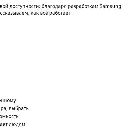
вой доступности: благодаря разработкам Samsung
сказываем, как всё работает.
енному
ра, выбрать
ромкость
огает людям