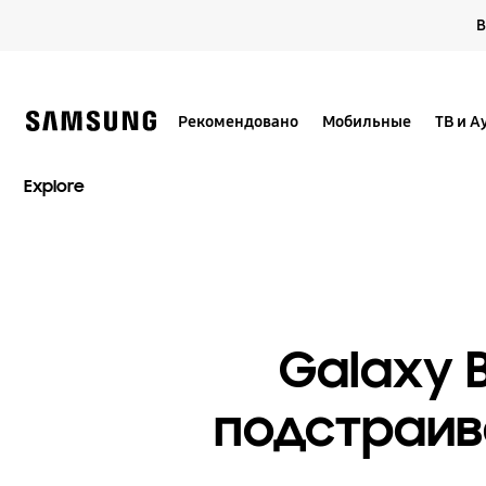
Skip
В
to
content
Рекомендовано
Мобильные
ТВ и А
Explore
Galaxy 
подстраив