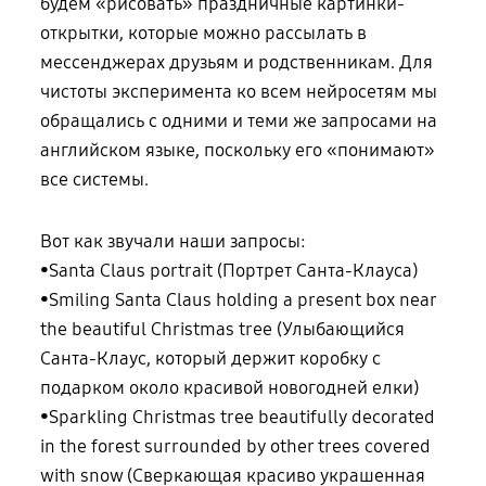
будем «рисовать» праздничные картинки-
открытки, которые можно рассылать в
мессенджерах друзьям и родственникам. Для
чистоты эксперимента ко всем нейросетям мы
обращались с одними и теми же запросами на
английском языке, поскольку его «понимают»
все системы.
Вот как звучали наши запросы:
•ㅤSanta Claus portrait (Портрет Санта-Клауса)
•ㅤSmiling Santa Claus holding a present box near
the beautiful Christmas tree (Улыбающийся
Санта-Клаус, который держит коробку с
подарком около красивой новогодней елки)
•ㅤSparkling Christmas tree beautifully decorated
in the forest surrounded by other trees covered
with snow (Сверкающая красиво украшенная