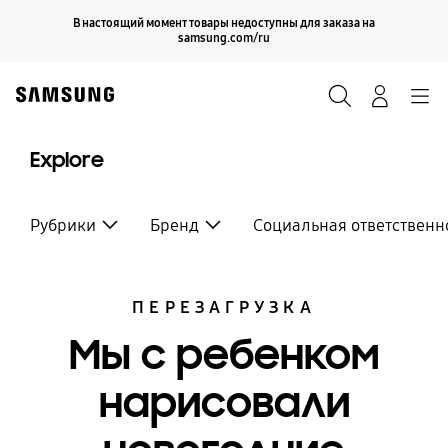
Skip
Продолжить
В настоящий момент товары недоступны для заказа на
Закрыть
to
samsung.com/ru
content
Поиск
Вход
Navigation
Explore
Рубрики
Бренд
Социальная ответственн
ПЕРЕЗАГРУЗКА
Мы с ребенком
нарисовали