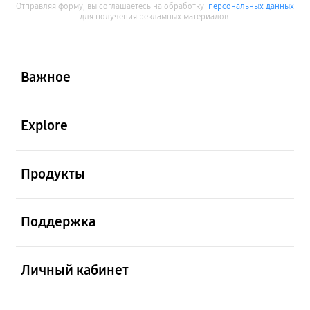
Отправляя форму, вы соглашаетесь на обработку
персональных данных
для получения рекламных материалов
открыть
Footer Navigation
Важное
открыть
Explore
открыть
Продукты
открыть
Поддержка
открыть
Личный кабинет
открыть