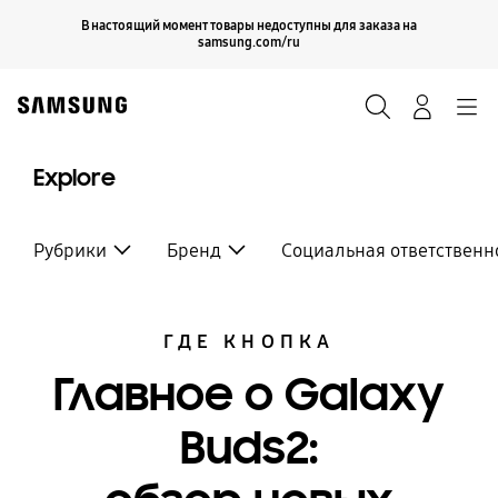
Skip
Продолжить
В настоящий момент товары недоступны для заказа на
Закрыть
to
samsung.com/ru
content
Поиск
Вход
Navigation
Explore
Рубрики
Бренд
Социальная ответственн
ГДЕ КНОПКА
Главное о Galaxy
Buds2: