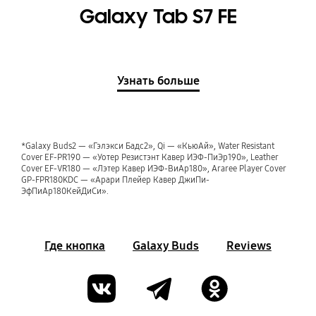
Galaxy Tab S7 FE
Узнать больше
*Galaxy Buds2 — «Гэлэкси Бадс2», Qi — «КьюАй», Water Resistant
Cover EF-PR190 — «Уотер Резистэнт Кавер ИЭФ-ПиЭр190», Leather
Cover EF-VR180 — «Лэтер Кавер ИЭФ-ВиАр180», Araree Player Cover
GP-FPR180KDC — «Арари Плейер Кавер ДжиПи-
ЭфПиАр180КейДиСи».
Где кнопка
Galaxy Buds
Reviews