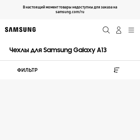
Skip
Продолжить
В настоящий момент товары недоступны для заказа на
Закрыть
to
samsung.com/ru
content
Поиск
Вход
Navigation
Чехлы для Samsung Galaxy A13
ФИЛЬТР