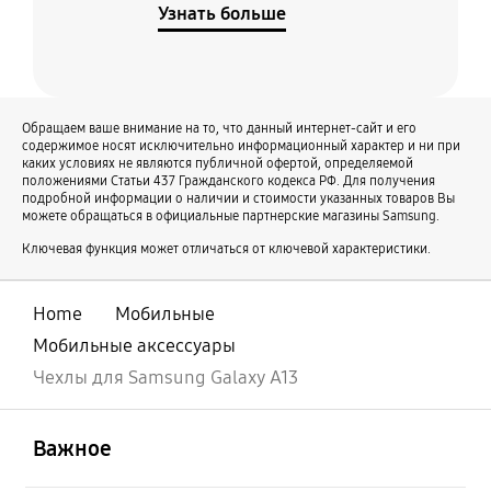
Узнать больше
Чехлы с подставкой для планшетов
Чехлы с кольцом-держателем для смартфонов
Чехлы с отсеком для пера S Pen для смартфонов
Чехлы с отделением для карты для смартфонов
Обращаем ваше внимание на то, что данный интернет-сайт и его
содержимое носят исключительно информационный характер и ни при
каких условиях не являются публичной офертой, определяемой
положениями Статьи 437 Гражданского кодекса РФ. Для получения
подробной информации о наличии и стоимости указанных товаров Вы
можете обращаться в официальные партнерские магазины Samsung.
Ключевая функция может отличаться от ключевой характеристики.
Home
Мобильные
Мобильные аксессуары
Чехлы для Samsung Galaxy A13
открыть
Footer Navigation
Важное
открыть