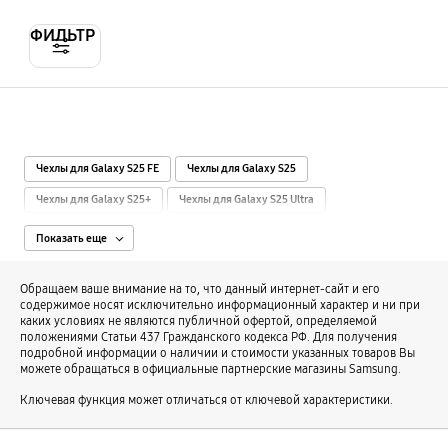
ФИЛЬТР
Чехлы для Galaxy S25 FE
Чехлы для Galaxy S25
Чехлы для Galaxy S25+
Чехлы для Galaxy S25 Ultra
Чехлы для Galaxy S24 FE
Чехлы для Galaxy S24
Показать еще
Чехлы для Galaxy S24+
Чехлы для Galaxy S24 Ultra
Обращаем ваше внимание на то, что данный интернет-сайт и его
Чехлы для Galaxy S23
Чехлы для Galaxy S23 Plus
содержимое носят исключительно информационный характер и ни при
каких условиях не являются публичной офертой, определяемой
Чехлы для Galaxy S23 Ultra
Чехлы для Galaxy S22 и S22+
положениями Статьи 437 Гражданского кодекса РФ. Для получения
подробной информации о наличии и стоимости указанных товаров Вы
Чехлы для Galaxy S22 Ultra
Чехлы для Galaxy S21 FE
можете обращаться в официальные партнерские магазины Samsung.
Чехлы для Galaxy S21 и S21+
Чехлы для Galaxy S21 Ultra
Ключевая функция может отличаться от ключевой характеристики.
Чехлы для Galaxy S20 FE
Чехлы для Galaxy A56
Чехлы для Galaxy A36
Чехлы для Galaxy A26