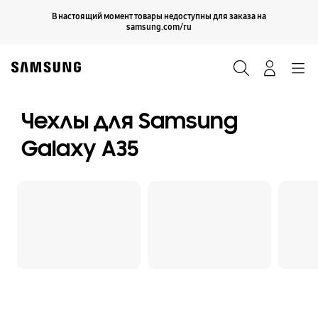
Skip
Продолжить
В настоящий момент товары недоступны для заказа на
Закрыть
to
samsung.com/ru
content
Поиск
Вход
Navigation
Чехлы для Samsung
Galaxy A35