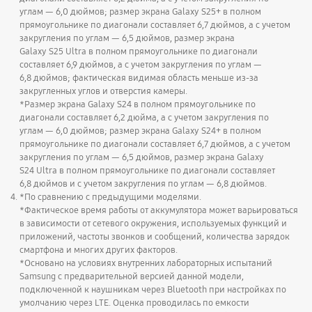
углам — 6,0 дюймов; размер экрана Galaxy S25+ в полном
прямоугольнике по диагонали составляет 6,7 дюймов, а с учетом
закругления по углам — 6,5 дюймов, размер экрана
Galaxy S25 Ultra в полном прямоугольнике по диагонали
составляет 6,9 дюймов, а с учетом закругления по углам —
6,8 дюймов; фактическая видимая область меньше из-за
закругленных углов и отверстия камеры.
*Размер экрана Galaxy S24 в полном прямоугольнике по
диагонали составляет 6,2 дюйма, а с учетом закругления по
углам — 6,0 дюймов; размер экрана Galaxy S24+ в полном
прямоугольнике по диагонали составляет 6,7 дюймов, а с учетом
закругления по углам — 6,5 дюймов, размер экрана Galaxy
S24 Ultra в полном прямоугольнике по диагонали составляет
6,8 дюймов и с учетом закругления по углам — 6,8 дюймов.
*По сравнению с предыдущими моделями.
*Фактическое время работы от аккумулятора может варьироваться
в зависимости от сетевого окружения, используемых функций и
приложений, частоты звонков и сообщений, количества зарядок
смартфона и многих других факторов.
*Основано на условиях внутренних лабораторных испытаний
Samsung с предварительной версией данной модели,
подключенной к наушникам через Bluetooth при настройках по
умолчанию через LTE. Оценка проводилась по емкости