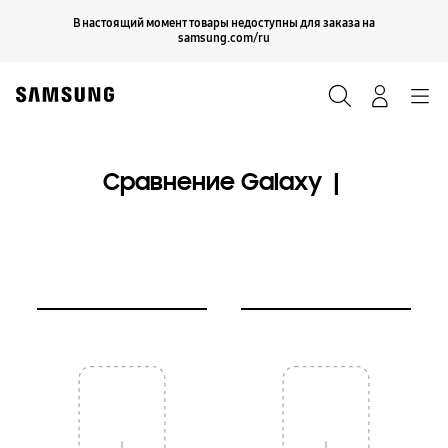
Skip
Продолжить
В настоящий момент товары недоступны для заказа на
Закрыть
to
samsung.com/ru
content
Поиск
Вход
Navigation
Сравнение Galaxy |
⠀