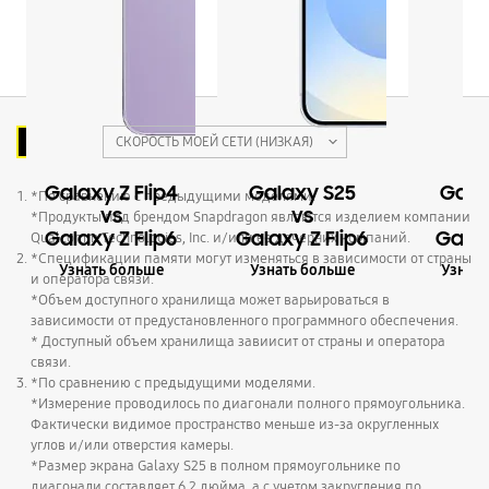
C
C
СКОРОСТЬ МОЕЙ СЕТИ (НИЗКАЯ)
Выбрано
Galaxy Z Flip4
Galaxy S25
Gala
*По сравнению с предыдущими моделями.
vs
vs
*Продукты под брендом Snapdragon являются изделием компании
Galaxy Z Flip6
Galaxy Z Flip6
Galax
Qualcomm Technologies, Inc. и/или ее дочерних компаний.
*Спецификации памяти могут изменяться в зависимости от страны
Узнать больше
Узнать больше
Узнать
и оператора связи.
*Объем доступного хранилища может варьироваться в
зависимости от предустановленного программного обеспечения.
* Доступный объем хранилища завиисит от страны и оператора
связи.
*По сравнению с предыдущими моделями.
*Измерение проводилось по диагонали полного прямоугольника.
Фактически видимое пространство меньше из-за округленных
углов и/или отверстия камеры.
*Размер экрана Galaxy S25 в полном прямоугольнике по
диагонали составляет 6,2 дюйма, а с учетом закругления по