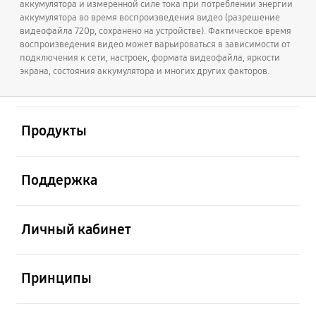
аккумулятора и измеренной силе тока при потреблении энергии
открыть
Footer Navigation
аккумулятора во время воспроизведения видео (разрешение
Важное
видеофайла 720p, сохранено на устройстве). Фактическое время
воспроизведения видео может варьироваться в зависимости от
подключения к сети, настроек, формата видеофайла, яркости
открыть
экрана, состояния аккумулятора и многих других факторов.
Explore
открыть
Продукты
открыть
Поддержка
открыть
Личный кабинет
открыть
Принципы
открыть