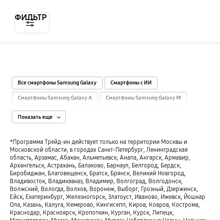
ФИЛЬТР
Все смартфоны Samsung Galaxy
Смартфоны с ИИ
Смартфоны Samsung Galaxy A
Смартфоны Samsung Galaxy M
Смартфоны Samsung Galaxy S
Смартфоны Samsung Galaxy Z
Показать еще
Смартфоны с камерой 108 МП
Смартфоны с камерой 12-15 МП
*Программа Трейд-ин действует только на территории Москвы и
Смартфоны 12 ГБ памяти
Смартфоны с камерой 200 МП
Московской области, в городах Санкт-Петербург, Ленинградская
область, Арзамас, Абакан, Альметьевск, Анапа, Ангарск, Армавир,
Смартфоны с 2 SIM-картами
Смартфоны с 3 ГБ памяти
Архангельск, Астрахань, Балаково, Барнаул, Белгород, Бердск,
Биробиджан, Благовещенск, Братск, Брянск, Великий Новгород,
Смартфоны с камерой 40-48 МП
Смартфоны с 4 ГБ памяти
Владивосток, Владикавказ, Владимир, Волгоград, Волгодонск,
Волжский, Вологда, Волхов, Воронеж, Выборг, Грозный, Дзержинск,
Смартфоны с 4К-камерой
Смартфоны с камерой 50 МП
Ейск, Екатеринбург, Железногорск, Златоуст, Иваново, Ижевск, Йошкар
Смартфоны с экраном 6.3″ - 6.5″
Смартфоны с камерой 50-64 МП
Ола, Казань, Калуга, Кемерово, Кингисепп, Киров, Ковров, Кострома,
Краснодар, Красноярск, Кропоткин, Курган, Курск, Липецк,
Смартфоны с экраном 6.6″ - 6.9″
Смартфоны с 6 ГБ памяти