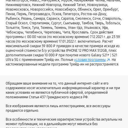
Магнитогорск, Миасс, Мичуринск, Муром, Набережные Челны, Нальчик,
Нижневартовск, Нижний Новгород, Нижний Тагил, Новокузнецк,
Смартфоны с экраном 6″
Смартфоны с экраном 7″
Новомосковск, Новороссийск, Новосибирск, Обнинск, Орел, Оренбург,
Пенза, Пермь, Петрозаводск, Псков, Пятигорск, Ростов-на-Дону,
Смартфоны с 8 ГБ памяти
Смартфоны для записи 8K видео
Рыбинск, Рязань, Самара, Саранск, Саратов, Смоленск, Сочи, Ставрополь,
Старый Оскол, Стерлитамак, Сургут, Сыктывкар, Тамбов, Тверь, Тобольск,
Смартфоны с AMOLED дисплеем
Смартфоны на Android
Тольятти, Томск, Тула, Тюмень, Тюмень, Улан-Удэ, Ульяновск, Уфа,
Чебоксары, Челябинск, Череповец, Чита, Ярославль. Срок действия
Смартфоны с мощным аккумулятором и хорошей камерой
программы с 00:00 часов (по московскому времени) 7.12.2021 г. до 23:59
часов (по московскому времени) 17.01.2022 г. включительно. Расчет
Смартфоны с хорошей камерой
Смартфоны с большим экраном
максимальной скидки 59 800 ₽ приведен в качестве примера исходя из
оценочной стоимости б/у устройства IPHONE 12 PRO MAX 512GB, плюс
Смартфоны с мощным процессором
Смартфоны для селфи
дополнительная скидка 10 000 ₽ при покупке нового Galaxy S21+ | S21
Ultra 5G c применением Трейд-ин. Полные
условия программы
. На
Смартфоны с мощным аккумулятором
Громкие смартфоны
кастомизированные модели программа Трейд-ин не распространяется.
Смартфоны с оптической стабилизацией камеры
Смартфоны 4G
Смартфоны с изогнутым экраном
Смартфоны с eSim
Обращаем ваше внимание на то, что данный интернет-сайт и его
Смартфоны со слотом microSD
Мощные смартфоны
содержимое носят исключительно информационный характер и ни при
каких условиях не являются публичной офертой, определяемой
Смартфоны со сканером отпечатков пальцев
5G смартфоны
положениями Статьи 437 Гражданского кодекса РФ.
Смартфоны для автомобиля
Смартфоны для мужчин
Все изображения являются лишь иллюстрациями, все аксессуары
продаются отдельно.
Удобные смартфоны для пожилых
Смартфоны с ярким экраном
Все особенности и технические характеристики устройства актуальны на
Смартфоны для просмотра видео
Смартфоны для женщин
момент публикации, но в дальнейшем могут меняться без