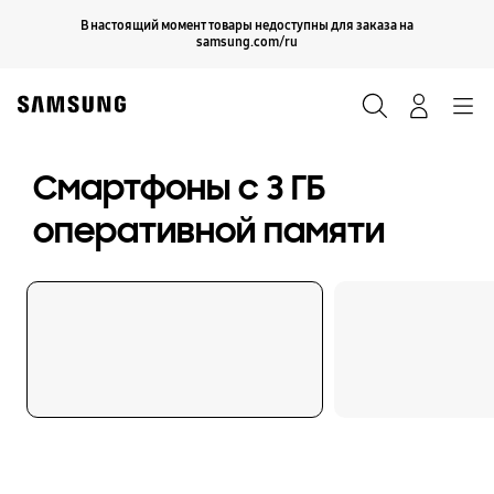
Skip
Продолжить
В настоящий момент товары недоступны для заказа на
Закрыть
to
samsung.com/ru
content
Поиск
Вход
Navigation
Смартфоны с 3 ГБ
оперативной памяти