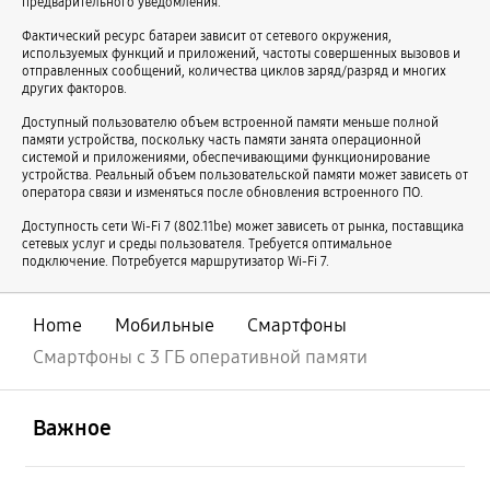
предварительного уведомления.
Смартфоны для работы
Молодёжные смартфоны
Фактический ресурс батареи зависит от сетевого окружения,
Смартфоны для игр
Смартфоны с хорошими камерами
используемых функций и приложений, частоты совершенных вызовов и
отправленных сообщений, количества циклов заряд/разряд и многих
Смартфоны с большой памятью
Влагозащищенные смартфоны
других факторов.
Смартфоны для детей
Металлические смартфоны
Доступный пользователю объем встроенной памяти меньше полной
памяти устройства, поскольку часть памяти занята операционной
Смартфоны с большой батареей и памятью
Синие смартфоны
системой и приложениями, обеспечивающими функционирование
устройства. Реальный объем пользовательской памяти может зависеть от
Смартфоны с хорошей камерой и большой памятью
оператора связи и изменяться после обновления встроенного ПО.
Смартфоны с ночной камерой
Смартфоны с 4 камерами
Доступность сети Wi-Fi 7 (802.11be) может зависеть от рынка, поставщика
сетевых услуг и среды пользователя. Требуется оптимальное
Смартфоны с NFC
Смартфоны с большим экраном и батареей
подключение. Потребуется маршрутизатор Wi-Fi 7.
Небольшие смартфоны
Смартфоны с S Pen в комплекте
Смартфоны 128 ГБ памяти
Смартфоны 1 ТБ памяти
Home
Мобильные
Смартфоны
Смартфоны 256 ГБ памяти
Смартфоны 32 ГБ памяти
Смартфоны с 3 ГБ оперативной памяти
Смартфоны 512 ГБ памяти
Смартфоны 64 ГБ памяти
открыть
Footer Navigation
Смартфоны с экраном 120 Гц
Смартфоны с тонким корпусом
Важное
Смартфоны с 3 камерами
Смартфоны с подэкранной камерой
открыть
Смартфоны с подэкранным сканером отпечатков пальцев