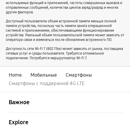
Смартфоны для игр
Смартфоны с хорошими камерами
используемых функций и приложений, частоты совершенных вызовов и
отправленных сообщений, количества циклов заряд/разряд и многих
Смартфоны с большой памятью
Влагозащищенные смартфоны
других факторов.
Смартфоны для детей
Металлические смартфоны
Доступный пользователю объем встроенной памяти меньше полной
памяти устройства, поскольку часть памяти занята операционной
Смартфоны с большой батареей и памятью
Синие смартфоны
системой и приложениями, обеспечивающими функционирование
устройства. Реальный объем пользовательской памяти может зависеть от
Смартфоны с хорошей камерой и большой памятью
оператора связи и изменяться после обновления встроенного ПО.
Смартфоны с ночной камерой
Смартфоны с 4 камерами
Доступность сети Wi-Fi 7 (802.11be) может зависеть от рынка, поставщика
сетевых услуг и среды пользователя. Требуется оптимальное
Смартфоны с NFC
Смартфоны с большим экраном и батареей
подключение. Потребуется маршрутизатор Wi-Fi 7.
Небольшие смартфоны
Смартфоны с S Pen в комплекте
Смартфоны 128 ГБ памяти
Смартфоны 1 ТБ памяти
Home
Мобильные
Смартфоны
Смартфоны 256 ГБ памяти
Смартфоны 32 ГБ памяти
Смартфоны с поддержкой 4G LTE
Смартфоны 512 ГБ памяти
Смартфоны 64 ГБ памяти
открыть
Footer Navigation
Смартфоны с экраном 120 Гц
Смартфоны с тонким корпусом
Важное
Смартфоны с 3 камерами
Смартфоны с подэкранной камерой
открыть
Смартфоны с подэкранным сканером отпечатков пальцев
Explore
Смартфоны с USB Type-C
Смартфоны с беспроводной зарядкой