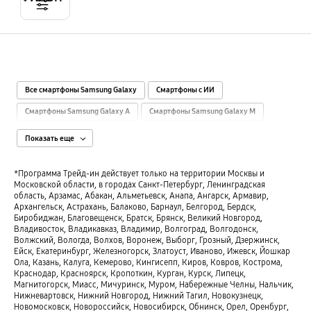
Все смартфоны Samsung Galaxy
Смартфоны с ИИ
Смартфоны Samsung Galaxy A
Смартфоны Samsung Galaxy M
Смартфоны Samsung Galaxy S
Смартфоны Samsung Galaxy Z
Показать еще
Смартфоны с камерой 108 МП
Смартфоны с камерой 12-15 МП
*Программа Трейд-ин действует только на территории Москвы и
Смартфоны 12 ГБ памяти
Смартфоны с камерой 200 МП
Московской области, в городах Санкт-Петербург, Ленинградская
область, Арзамас, Абакан, Альметьевск, Анапа, Ангарск, Армавир,
Смартфоны с 2 SIM-картами
Смартфоны с 3 ГБ памяти
Архангельск, Астрахань, Балаково, Барнаул, Белгород, Бердск,
Биробиджан, Благовещенск, Братск, Брянск, Великий Новгород,
Смартфоны с камерой 40-48 МП
Смартфоны с 4 ГБ памяти
Владивосток, Владикавказ, Владимир, Волгоград, Волгодонск,
Волжский, Вологда, Волхов, Воронеж, Выборг, Грозный, Дзержинск,
Смартфоны с 4К-камерой
Смартфоны с камерой 50 МП
Ейск, Екатеринбург, Железногорск, Златоуст, Иваново, Ижевск, Йошкар
Смартфоны с экраном 6.3″ - 6.5″
Смартфоны с камерой 50-64 МП
Ола, Казань, Калуга, Кемерово, Кингисепп, Киров, Ковров, Кострома,
Краснодар, Красноярск, Кропоткин, Курган, Курск, Липецк,
Смартфоны с экраном 6.6″ - 6.9″
Смартфоны с 6 ГБ памяти
Магнитогорск, Миасс, Мичуринск, Муром, Набережные Челны, Нальчик,
Нижневартовск, Нижний Новгород, Нижний Тагил, Новокузнецк,
Смартфоны с экраном 6″
Смартфоны с экраном 7″
Новомосковск, Новороссийск, Новосибирск, Обнинск, Орел, Оренбург,