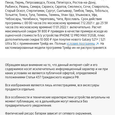
Пенза, Пермь, Петрозаводск, Псков, Пятигорск, Ростов-на-Дону,
Смартфоны с 8 ГБ памяти
Смартфоны для записи 8K видео
Рыбинск, Рязань, Самара, Саранск, Саратов, Смоленск, Сочи, Ставрополь,
Старый Оскол, Стерлитамак, Сургут, Сыктывкар, Тамбов, Тверь, Тобольск,
Смартфоны с AMOLED дисплеем
Смартфоны на Android
Тольятти, Томск, Тула, Тюмень, Тюмень, Улан-Удэ, Ульяновск, Уфа,
Чебоксары, Челябинск, Череповец, Чита, Ярославль. Срок действия
Смартфоны с мощным аккумулятором и хорошей камерой
программы с 00:00 часов (по московскому времени) 7.12.2021 г. до 23:59
часов (по московскому времени) 17.01.2022 г. включительно. Расчет
Смартфоны с хорошей камерой
Смартфоны с большим экраном
максимальной скидки 59 800 ₽ приведен в качестве примера исходя из
оценочной стоимости б/у устройства IPHONE 12 PRO MAX 512GB, плюс
Смартфоны с мощным процессором
Смартфоны для селфи
дополнительная скидка 10 000 ₽ при покупке нового Galaxy S21+ | S21
Ultra 5G c применением Трейд-ин. Полные
условия программы
. На
Смартфоны с мощным аккумулятором
Громкие смартфоны
кастомизированные модели программа Трейд-ин не распространяется.
Смартфоны с оптической стабилизацией камеры
Смартфоны 4G
Смартфоны с изогнутым экраном
Смартфоны с eSim
Обращаем ваше внимание на то, что данный интернет-сайт и его
Смартфоны со слотом microSD
Мощные смартфоны
содержимое носят исключительно информационный характер и ни при
каких условиях не являются публичной офертой, определяемой
Смартфоны со сканером отпечатков пальцев
5G смартфоны
положениями Статьи 437 Гражданского кодекса РФ.
Смартфоны для автомобиля
Смартфоны для мужчин
Все изображения являются лишь иллюстрациями, все аксессуары
продаются отдельно.
Удобные смартфоны для пожилых
Смартфоны с ярким экраном
Все особенности и технические характеристики устройства актуальны на
Смартфоны для просмотра видео
Смартфоны для женщин
момент публикации, но в дальнейшем могут меняться без
предварительного уведомления.
Смартфоны для работы
Молодёжные смартфоны
Фактический ресурс батареи зависит от сетевого окружения,