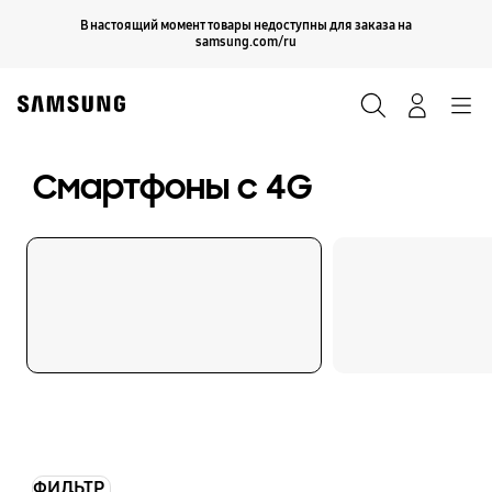
Skip
Продолжить
В настоящий момент товары недоступны для заказа на
Закрыть
to
samsung.com/ru
content
Поиск
Вход
Navigation
Смартфоны с 4G
ФИЛЬТР