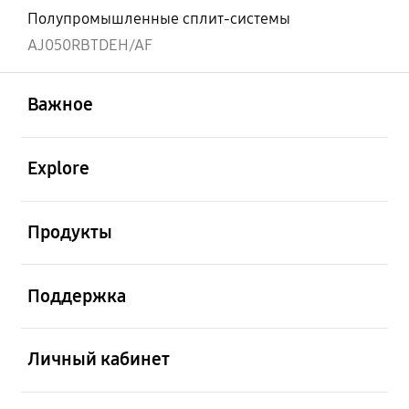
Полупромышленные сплит-системы
AJ050RBTDEH/AF
открыть
Footer Navigation
Важное
открыть
Explore
открыть
Продукты
открыть
Поддержка
открыть
Личный кабинет
открыть