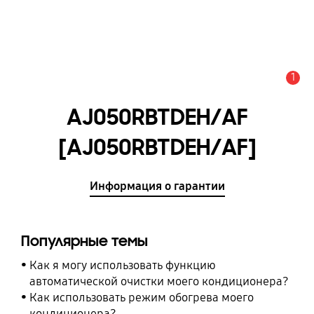
1
Оповещение
AJ050RBTDEH/AF
[AJ050RBTDEH/AF]
Информация о гарантии
Популярные темы
Как я могу использовать функцию
автоматической очистки моего кондиционера?
Как использовать режим обогрева моего
кондиционера?