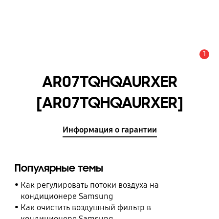
1
Оповещение
AR07TQHQAURXER
[AR07TQHQAURXER]
Информация о гарантии
Популярные темы
Как регулировать потоки воздуха на
кондиционере Samsung
Как очистить воздушный фильтр в
кондиционере Samsung