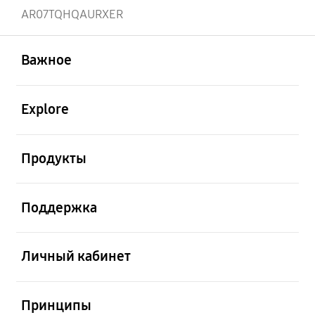
AR07TQHQAURXER
открыть
Footer Navigation
Важное
открыть
Explore
открыть
Продукты
открыть
Поддержка
открыть
Личный кабинет
открыть
Принципы