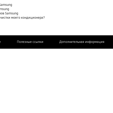
 Samsung
amsung
ров Samsung
очистки моего кондиционера?
e
Полезные ссылки
Дополнительная информация
СВЯЖИТЕСЬ
С НАМИ