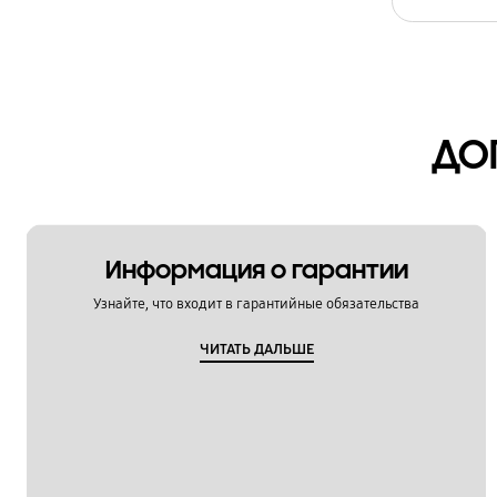
Спецификации
Температура
Техническое обслуживание и аксессуары
ДО
Управление
Установка/Демонтаж/Перемещение
Функции
Информация о гарантии
Узнайте, что входит в гарантийные обязательства
Чистка / Обслуживание
ЧИТАТЬ ДАЛЬШЕ
Шум и вибрация
Эксплуатация / Особенности
OT_Others