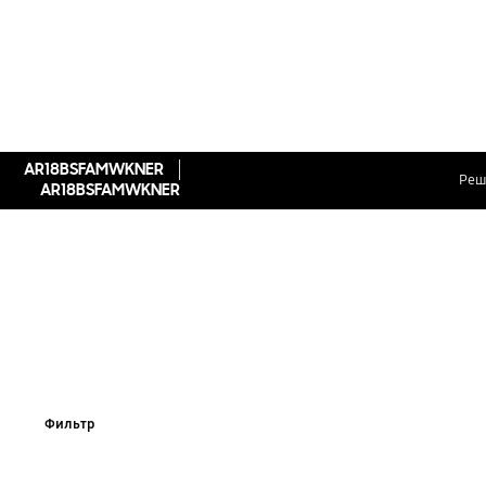
AR18BSFAMWKNER
Реш
AR18BSFAMWKNER
Фильтр