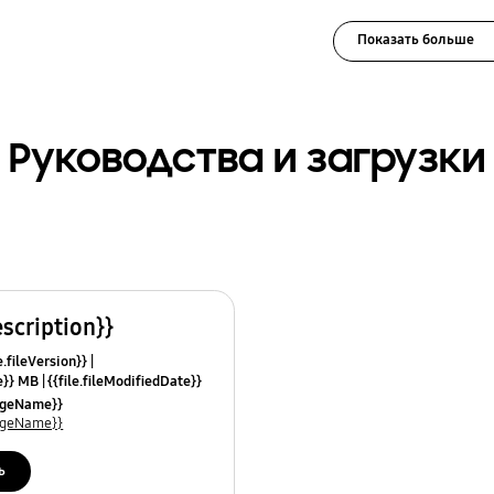
Показать больше
Руководства и загрузки
escription}}
e.fileVersion}}
ze}} MB
{{file.fileModifiedDate}}
mes}}
uageName}}
uageName}}
ь