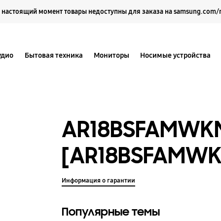
Выберите свое местоположение и язык.
 настоящий момент товары недоступны для заказа на samsung.com/
удио
Бытовая техника
Мониторы
Носимые устройства
AR18BSFAMWK
[AR18BSFAMWK
Информация о гарантии
Популярные темы