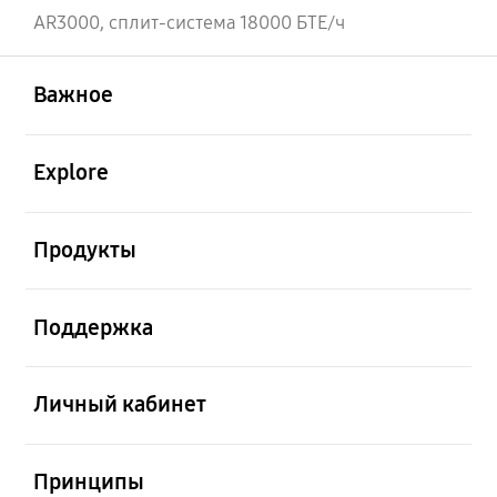
AR3000, сплит-система 18000 БТЕ/ч
открыть
Footer Navigation
Важное
открыть
Explore
открыть
Продукты
открыть
Поддержка
открыть
Личный кабинет
открыть
Принципы