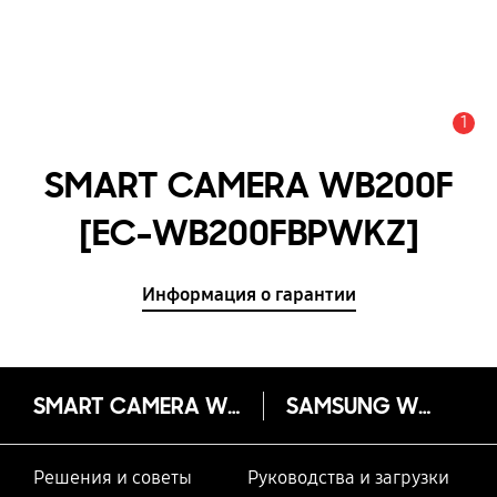
1
Оповещение
SMART CAMERA WB200F
[EC-WB200FBPWKZ]
Информация о гарантии
SMART CAMERA WB200F
SAMSUNG WB200F
Решения и советы
Руководства и загрузки