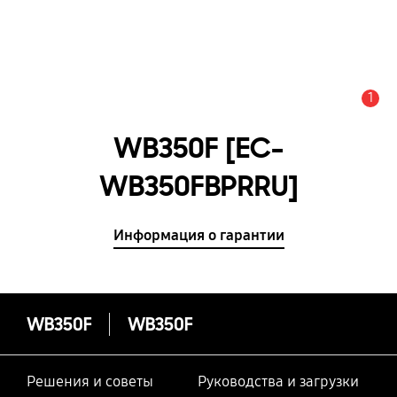
1
Оповещение
WB350F [EC-
WB350FBPRRU]
Информация о гарантии
WB350F
WB350F
Решения и советы
Руководства и загрузки