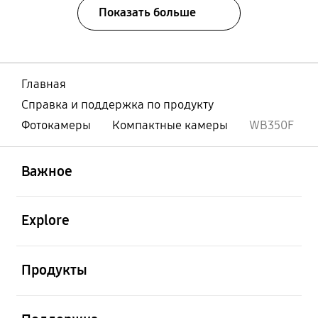
Показать больше
Главная
Справка и поддержка по продукту
Фотокамеры
Компактные камеры
WB350F
открыть
Footer Navigation
Важное
открыть
Explore
открыть
Продукты
открыть