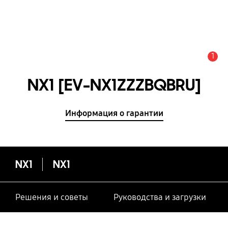
1
Оповещение
NX1 [EV-NX1ZZZBQBRU]
Информация о гарантии
NX1
NX1
Решения и советы
Руководства и загрузки