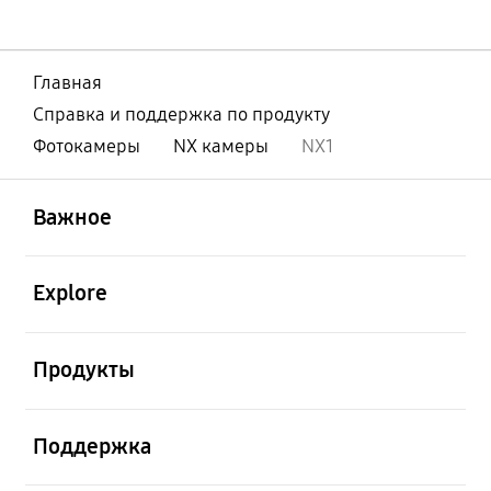
Главная
Справка и поддержка по продукту
Фотокамеры
NX камеры
NX1
открыть
Footer Navigation
Важное
открыть
Explore
открыть
Продукты
открыть
Поддержка
открыть