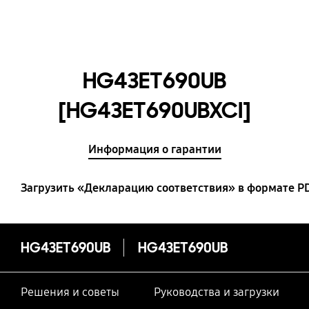
HG43ET690UB
[HG43ET690UBXCI]
Информация о гарантии
Загрузить «Декларацию соответствия» в формате P
HG43ET690UB
HG43ET690UB
Решения и советы
Руководства и загрузки