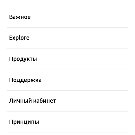
открыть
Footer Navigation
Важное
открыть
Explore
открыть
Продукты
открыть
Поддержка
открыть
Личный кабинет
открыть
Принципы
открыть