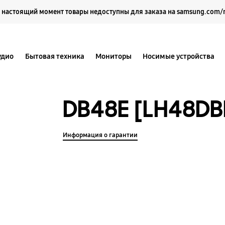
Выберите свое местоположение и язык.
 настоящий момент товары недоступны для заказа на samsung.com/
удио
Бытовая техника
Мониторы
Носимые устройства
DB48E [LH48DB
Информация о гарантии