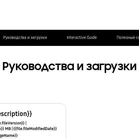
Руководства и загрузки
Interactive Guide
Полезные с
Руководства и загрузки
escription}}
e.fileVersion}}
ze}} MB
{{file.fileModifiedDate}}
mes}}
uageName}}