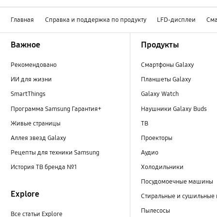
Главная
Справка и поддержка по продукту
LFD-дисплеи
Сма
Footer Navigation
Важное
Продукты
Рекомендовано
Смартфоны Galaxy
ИИ для жизни
Планшеты Galaxy
SmartThings
Galaxy Watch
Программа Samsung Гарантия+
Наушники Galaxy Buds
Живые страницы
ТВ
Аллея звезд Galaxy
Проекторы
Рецепты для техники Samsung
Аудио
История ТВ бренда №1
Холодильники
Посудомоечные машины
Explore
Стиральные и сушильные
Пылесосы
Все статьи Explore