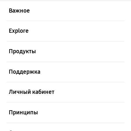
открыть
Footer Navigation
Важное
открыть
Explore
открыть
Продукты
открыть
Поддержка
открыть
Личный кабинет
открыть
Принципы
открыть