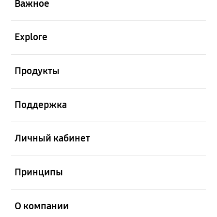
Важное
открыть
Explore
открыть
Продукты
открыть
Поддержка
открыть
Личный кабинет
открыть
Принципы
открыть
О компании