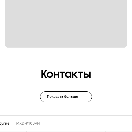
Контакты
Показать больше
ругие
MXD-K100AN