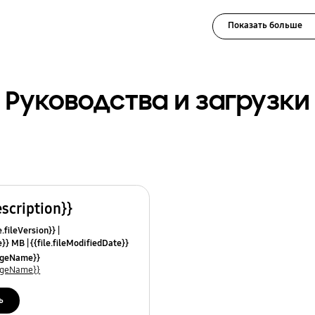
Показать больше
Руководства и загрузки
escription}}
e.fileVersion}}
ze}} MB
{{file.fileModifiedDate}}
mes}}
uageName}}
uageName}}
ь