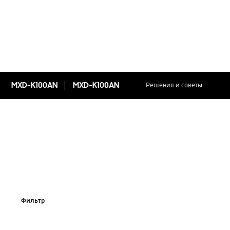
MXD-K100AN
MXD-K100AN
Решения и советы
Фильтр