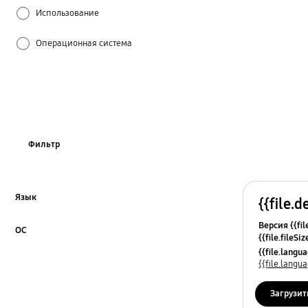
Использование
Операционная система
Программное обеспечение
Функции / Спецификации
Фильтр
Язык
{{file.d
Click to Expand
Версия {{fil
ОС
{{file.fileSi
Click to Expand
{{file.osNa
{{file.lang
{{file.lang
Загрузит