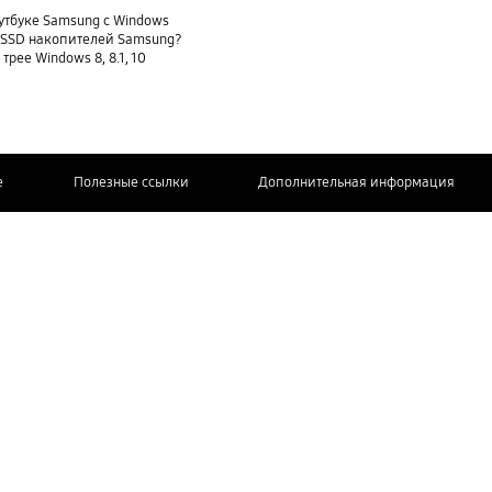
утбуке Samsung с Windows
и SSD накопителей Samsung?
трее Windows 8, 8.1, 10
e
Полезные ссылки
Дополнительная информация
СВЯЖИТЕСЬ
С НАМИ