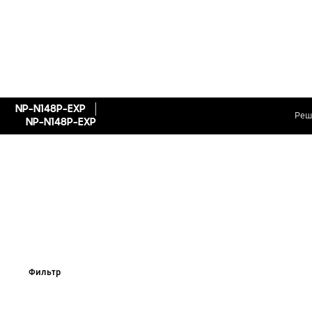
NP-N148P-EXP
Реш
NP-N148P-EXP
Фильтр