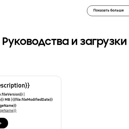
Показать больше
Руководства и загрузки
escription}}
e.fileVersion}}
ze}} MB
{{file.fileModifiedDate}}
mes}}
uageName}}
uageName}}
ь