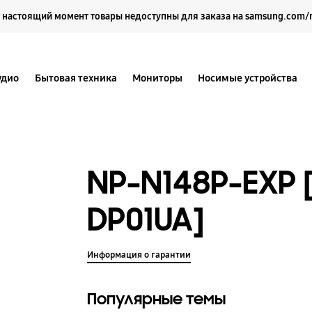
Выберите свое местоположение и язык.
 настоящий момент товары недоступны для заказа на samsung.com/
удио
Бытовая техника
Мониторы
Носимые устройства
NP-N148P-EXP 
DP01UA]
Информация о гарантии
Популярные темы