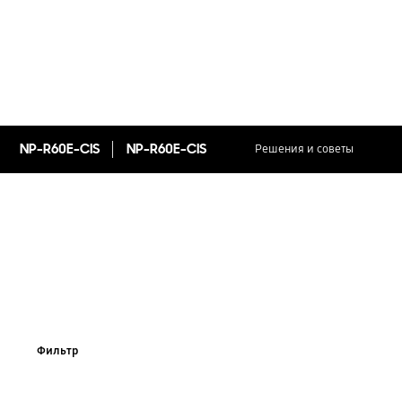
NP-R60E-CIS
NP-R60E-CIS
Решения и советы
Фильтр