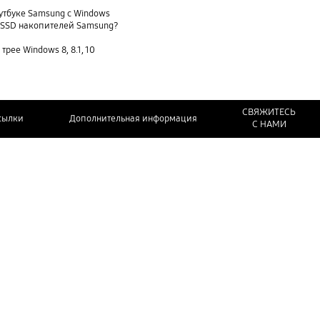
утбуке Samsung с Windows
и SSD накопителей Samsung?
трее Windows 8, 8.1, 10
СВЯЖИТЕСЬ
сылки
Дополнительная информация
С НАМИ