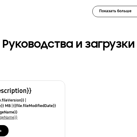
Показать больше
Руководства и загрузки
escription}}
e.fileVersion}}
ze}} MB
{{file.fileModifiedDate}}
mes}}
uageName}}
uageName}}
ь