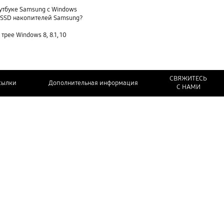
утбуке Samsung с Windows
и SSD накопителей Samsung?
трее Windows 8, 8.1, 10
СВЯЖИТЕСЬ
сылки
Дополнительная информация
С НАМИ