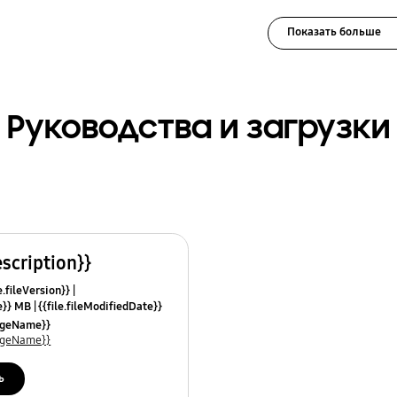
Показать больше
Руководства и загрузки
escription}}
e.fileVersion}}
ze}} MB
{{file.fileModifiedDate}}
mes}}
uageName}}
uageName}}
ь