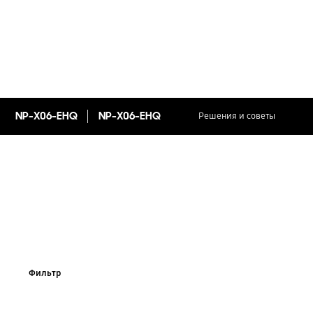
NP-X06-EHQ
NP-X06-EHQ
Решения и советы
Фильтр