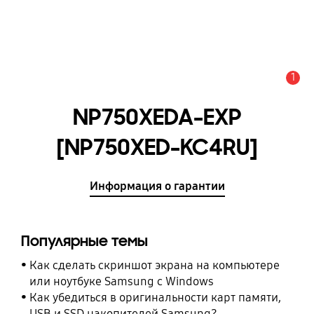
1
Оповещение
NP750XEDA-EXP
[NP750XED-KC4RU]
Информация о гарантии
Популярные темы
Как сделать скриншот экрана на компьютере
или ноутбуке Samsung с Windows
Как убедиться в оригинальности карт памяти,
USB и SSD накопителей Samsung?