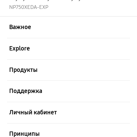
NP750XEDA-EXP
открыть
Footer Navigation
Важное
открыть
Explore
открыть
Продукты
открыть
Поддержка
открыть
Личный кабинет
открыть
Принципы