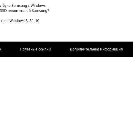
утбуке Samsung с Windows
и SSD накопителей Samsung?
трее Windows 8, 8.1, 10
e
Полезные ссылки
Дополнительная информация
СВЯЖИТЕСЬ
С НАМИ