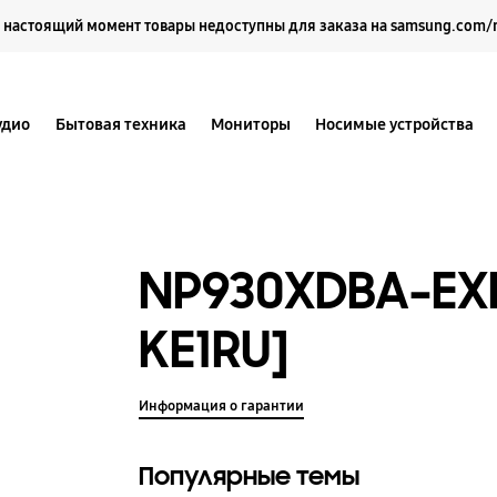
Выберите свое местоположение и язык.
 настоящий момент товары недоступны для заказа на samsung.com/
удио
Бытовая техника
Мониторы
Носимые устройства
NP930XDBA-EX
KE1RU]
Информация о гарантии
Популярные темы