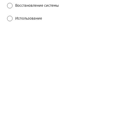
Восстановление системы
Использование
Операционная система
Программное обеспечение
Функции / Спецификации