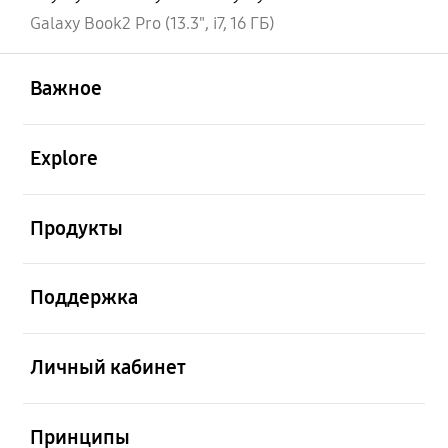
Galaxy Book2 Pro (13.3", i7, 16 ГБ)
открыть
Footer Navigation
Важное
открыть
Explore
открыть
Продукты
открыть
Поддержка
открыть
Личный кабинет
открыть
Принципы