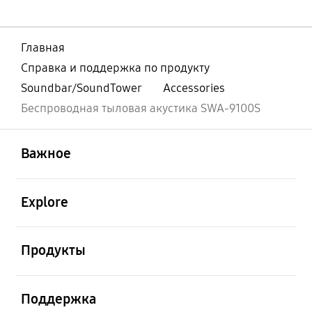
Главная
Справка и поддержка по продукту
Soundbar/SoundTower
Accessories
Беспроводная тыловая акустика SWA-9100S
открыть
Footer Navigation
Важное
открыть
Explore
открыть
Продукты
открыть
Поддержка