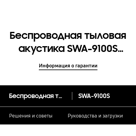
Беспроводная тыловая
акустика SWA-9100S
[SWA-9100S/RU]
Информация о гарантии
Беспроводная тыловая акустика SWA-9100S
SWA-9100S
Решения и советы
Руководства и загрузки