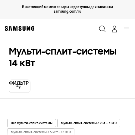
Skip
Продолжить
В настоящий момент товары недоступны для заказа на
Закрыть
to
samsung.com/ru
content
Поиск
Вход
Navigation
Мульти-сплит-системы
14 кВт
ФИЛЬТР
Все мульти-сплит-системы
Мульти-сплит-системы 2 кВт – 7 BTU
Мульти-сплит-системы 3.5 кВт – 12 BTU