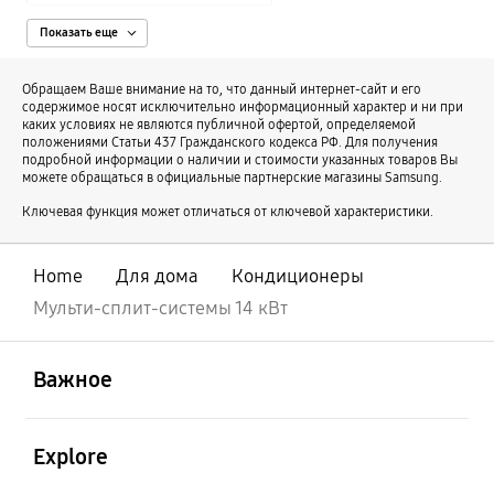
Мульти-сплит-системы 2.5 кВт – 9 BTU
Показать еще
Мульти-сплит-системы 5 кВт – 18 BTU
Обращаем Ваше внимание на то, что данный интернет-сайт и его
Мульти-сплит-системы 6.8 кВт – 24 BTU
содержимое носят исключительно информационный характер и ни при
каких условиях не являются публичной офертой, определяемой
Мульти-сплит-системы 8 кВт – 28 BTU
положениями Статьи 437 Гражданского кодекса РФ. Для получения
подробной информации о наличии и стоимости указанных товаров Вы
Мульти-сплит-системы 10 кВт – 36 BTU
можете обращаться в официальные партнерские магазины Samsung.
Мульти-сплит-системы 14 кВт – 48 BTU
Ключевая функция может отличаться от ключевой характеристики.
Мульти-сплит-системы с автоматическим режимом
Внутренние блоки мульти-сплит-системы
Home
Для дома
Кондиционеры
Наружный блок мульти-сплит-системы
Мульти-сплит-системы 14 кВт
Инверторные мульти-сплит-системы
открыть
Footer Navigation
Потолочные мульти-сплит-системы
Важное
Мульти-сплит-системы на 2 комнаты
открыть
Мульти-сплит-системы на 3 комнаты
Explore
Мульти-сплит-системы на 4 комнаты