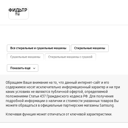
ФИЛЬТР
Все стиральные и сушильные машины
Стиральные машины
Сушильные машины
Стиральные машины с сушкой
Узкие стиральные машины
Инверторные стиральные машины
Показать еще
Комплекты из стиральной и сушильной машины
Обращаем Ваше внимание на то, что данный интернет-сайт и его
Стиральные машины 6 кг
Стиральные машины 7 кг
содержимое носят исключительно информационный характер и ни при
каких условиях не являются публичной офертой, определяемой
Стиральные машины 8 кг
Стиральные машины 9 кг
положениями Статьи 437 Гражданского кодекса РФ. Для получения
подробной информации о наличии и стоимости указанных товаров Вы
Стиральные машины 10 кг
Стиральные машины 11 кг
можете обращаться в официальные партнерские магазины Samsung.
Стиральные машины 18 кг
Стиральные машины 45 см
Ключевая функция может отличаться от ключевой характеристики.
Стиральные машины 55 см
Стиральные машины глубиной 60 см
Стиральные машины шириной 60 см