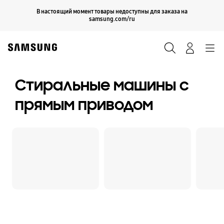
Skip
Продолжить
В настоящий момент товары недоступны для заказа на
Закрыть
to
samsung.com/ru
content
Поиск
Вход
Navigation
Стиральные машины с
прямым приводом