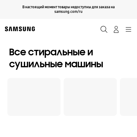
Skip
Продолжить
В настоящий момент товары недоступны для заказа на
Закрыть
to
samsung.com/ru
content
Поиск
Вход
Navigation
Все стиральные и
сушильные машины