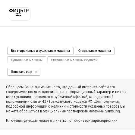
ФИЛЬТР
Все стиральные и сушильные машины
Стиральные машины
Сушильные машины
Стиральные машины с сушкой
Узкие стиральные машины
Инверторные стиральные машины
Показать еще
Комплекты из стиральной и сушильной машины
Обращаем Ваше внимание на то, что данный интернет-сайт и его
Стиральные машины 6 кг
Стиральные машины 7 кг
содержимое носят исключительно информационный характер и ни при
каких условиях не являются публичной офертой, определяемой
Стиральные машины 8 кг
Стиральные машины 9 кг
положениями Статьи 437 Гражданского кодекса РФ. Для получения
подробной информации о наличии и стоимости указанных товаров Вы
Стиральные машины 10 кг
Стиральные машины 11 кг
можете обращаться в официальные партнерские магазины Samsung.
Стиральные машины 18 кг
Стиральные машины 45 см
Ключевая функция может отличаться от ключевой характеристики.
Стиральные машины 55 см
Стиральные машины глубиной 60 см
Стиральные машины шириной 60 см