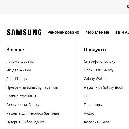
Skip
В
to
content
Рекомендовано
Мобильные
ТВ и А
Footer Navigation
Важное
Продукты
Рекомендовано
Смартфоны Galaxy
ИИ для жизни
Планшеты Galaxy
SmartThings
Galaxy Watch
Программа Samsung Гарантия+
Наушники Galaxy Buds
Живые страницы
ТВ
Аллея звезд Galaxy
Проекторы
Рецепты для техники Samsung
Аудио
История ТВ бренда №1
Холодильники