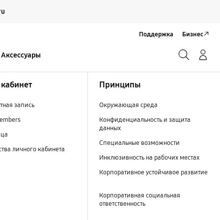
Продолжить
ru
Закрыть
Поддержка
Бизнес
Поиск
Вход/Регистрация
Аксессуары
Поиск
кабинет
Принципы
тная запись
Окружающая среда
embers
Конфиденциальность и защита
данных
ица
Специальные возможности
тва личного кабинета
Инклюзивность на рабочих местах
Корпоративное устойчивое развитие
Корпоративная социальная
ответственность