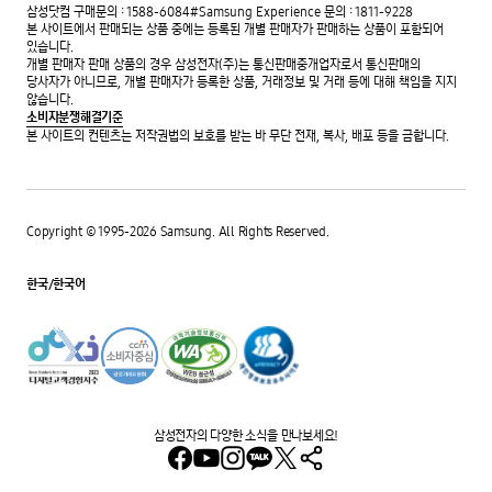
삼성닷컴 구매문의 : 1588-6084
#Samsung Experience 문의 : 1811-9228
본 사이트에서 판매되는 상품 중에는 등록된 개별 판매자가 판매하는 상품이 포함되어
있습니다.
개별 판매자 판매 상품의 경우 삼성전자(주)는 통신판매중개업자로서 통신판매의
당사자가 아니므로, 개별 판매자가 등록한 상품, 거래정보 및 거래 등에 대해 책임을 지지
않습니다.
소비자분쟁해결기준
본 사이트의 컨텐츠는 저작권법의 보호를 받는 바 무단 전재, 복사, 배포 등을 금합니다.
Copyright © 1995-2026 Samsung. All Rights Reserved.
한국/한국어
웹접근성 우수사이트
개인정보보호 우수사이트
Korean Stasndars Association 2024 디지털고객경험지수
ccm 소비자 중심 공정거래 위원회
삼성전자의 다양한 소식을 만나보세요!
facebook
youtube
instagram
트위터
카카오톡 플러스친구
공유하기 툴팁보기(툴팁 닫힘)