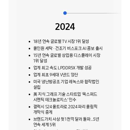
1986
1978
1996
2016
삼성반도체통신, 전전자교환기 TDX-1
한국반도체㈜, 삼성반도체㈜로 사명 변경
2024
2006
상용화
멕시코 티후아나 복합단지 준공
첫 해외법인을 미국에 설립(SEA)
디지털TV 개발
세계 최초 CDMA 상용화
흑백TV 누적 4백만 대 생산, 연산 200만
첫 라이프스타일TV ‘더 세리프(The Serif)’
삼성반도체통신, 1Mb D램 개발
대로 세계 최대 규모로 성장
출시
18년 연속 글로벌 TV 시장 1위 달성
1Gb D램 개발
블루레이 플레이어 첫 출시(모델: BD-
P1000)
세계 최소형, 최경량 4mm 비디오테이프
전자레인지 개발(모델: RE-700)
IoT 냉장고 ‘패밀리허브’ 출시
올인원 세탁 · 건조기 비스포크 AI 콤보 출시
구미 정보통신 복합단지 준공
리코더 개발
플로팅 게이트 기술 한계를 극복한
미국 데이코(럭셔리 가전), 조이언트
15년 연속 글로벌 상업용 디스플레이 시장
세계 최초 64비트 알파칩 개발
CTF(Charge Trap Flash) 낸드 기술 개발
(클라우드 서비스), 비브랩스(AI 플랫폼
1위 달성
개발) 기업 인수
패럴림픽 공식 후원
업계 최고 속도 LPDDR5X 개발 성공
세계 최초 10나노급(1x) D램 양산(8Gb
1000만 화소 디지털카메라를 탑재한
업계 최초 9세대 V낸드 양산
DDR4 D램)
휴대폰 출시(모델: SCH-B600)
미국 냉난방공조 기업 레녹스와 합작법인
미국 전장 전문 기업 하만 인수 발표
50나노 1Gb DDR2 D램, 80나노 1Gb
설립
모바일 DDR2 D램, 16단 MCP, 2세대
英 지식 그래프 기술 스타트업 '옥스퍼드
퓨전반도체 원디램 개발
시멘틱 테크놀로지스' 인수
TV 세계 시장 1위
갤럭시 S24 울트라로 2024 파리 올림픽
개막식 중계
브랜드가치 사상 첫 1천억 달러 돌파…5년
연속 세계 5위