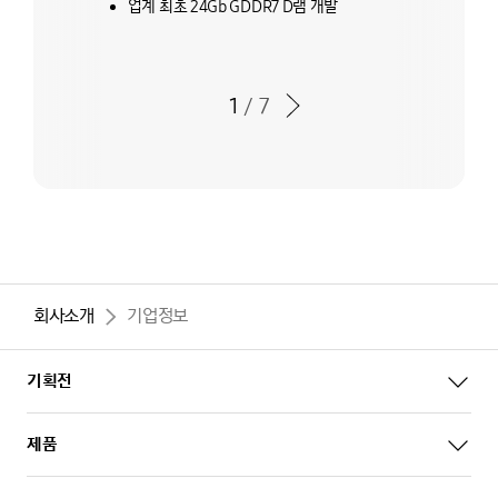
업계 최초 24Gb GDDR7 D램 개발
다음
1
/
7
타임라인의 현재 컨테이너 순서
타임라인의 전체 컨테이너 개수
회사소개
기업정보
기획전
제품