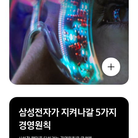
더 보기 팝업 열기
삼성전자가 지켜나갈 5가지
경영원칙