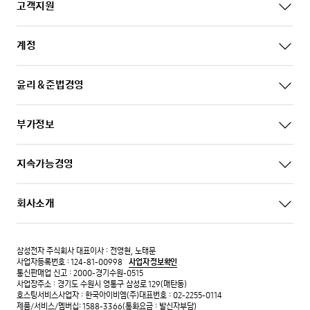
고객지원
계정
윤리 & 준법경영
부가정보
지속가능경영
회사소개
삼성전자 주식회사 대표이사 : 전영현, 노태문
사업자등록번호 : 124-81-00998
사업자 정보확인
통신판매업 신고 : 2000-경기수원-0515
사업장주소 : 경기도 수원시 영통구 삼성로 129(매탄동)
호스팅서비스사업자 : 한국아이비엠(주)
대표번호 : 02-2255-0114
제품/서비스/멤버십: 1588-3366(통화요금 : 발신자부담)