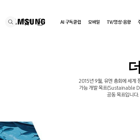
본문
바로가기
장바구니 버튼
로그인 메뉴버튼
AI 구독클럽
모바일
TV/영상∙음향
갤럭시
Z
폴드8
울트라
더
2015년 9월, 유엔 총회에 세계
가능 개발 목표(Sustainabl
공동 목표입니다.