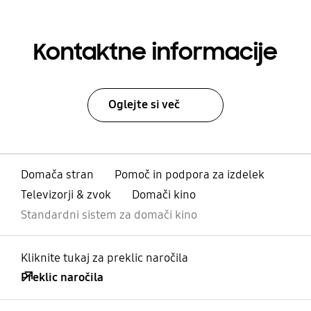
Kontaktne informacije
Oglejte si več
Domača stran
Pomoč in podpora za izdelek
Televizorji & zvok
Domači kino
Standardni sistem za domači kino
Kliknite tukaj za preklic naročila
Preklic naročila
odprto
Footer Navigation