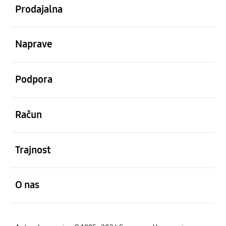
Prodajalna
odprto
Naprave
odprto
Podpora
odprto
Račun
odprto
Trajnost
odprto
O nas