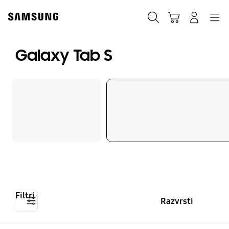
Skip
to
Iskanje
Košarica
Navigation
Prijavite se
content
Galaxy Tab S
Filtri
Razvrsti