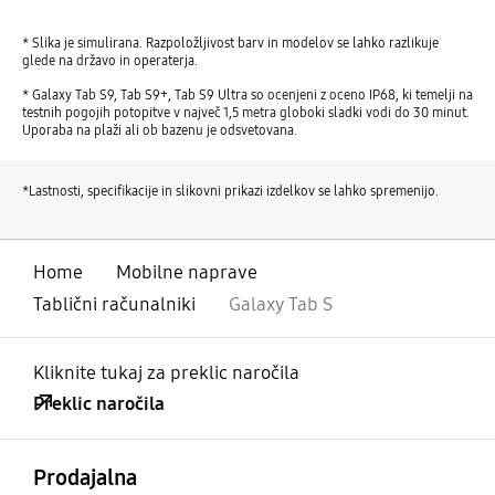
* Slika je simulirana. Razpoložljivost barv in modelov se lahko razlikuje
glede na državo in operaterja.
* Galaxy Tab S9, Tab S9+, Tab S9 Ultra so ocenjeni z oceno IP68, ki temelji na
testnih pogojih potopitve v največ 1,5 metra globoki sladki vodi do 30 minut.
Uporaba na plaži ali ob bazenu je odsvetovana.
*Lastnosti, specifikacije in slikovni prikazi izdelkov se lahko spremenijo.
Home
Mobilne naprave
Tablični računalniki
Galaxy Tab S
Kliknite tukaj za preklic naročila
Preklic naročila
odprto
Footer Navigation
Prodajalna