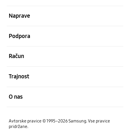
odprto
Naprave
odprto
Podpora
odprto
Račun
odprto
Trajnost
odprto
O nas
Avtorske pravice © 1995–2026 Samsung. Vse pravice
pridržane.