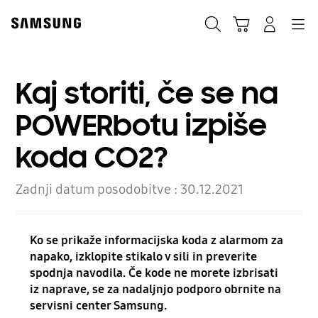
Skip
to
Iskanje
Košarica
Navigation
Prijavite se
content
Kaj storiti, če se na
POWERbotu izpiše
koda CO2?
Zadnji datum posodobitve :
30.12.2021
Ko se prikaže informacijska koda z alarmom za
napako, izklopite stikalo v sili in preverite
spodnja navodila. Če kode ne morete izbrisati
iz naprave, se za nadaljnjo podporo obrnite na
servisni center Samsung.