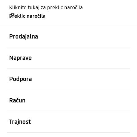
Kliknite tukaj za preklic naročila
Preklic naročila
odprto
Footer Navigation
Prodajalna
odprto
Naprave
odprto
Podpora
odprto
Račun
odprto
Trajnost
odprto