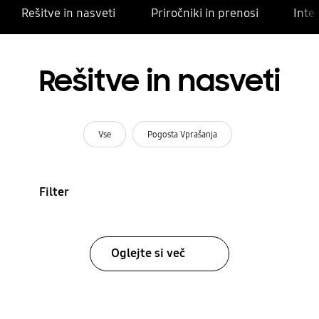
Rešitve in nasveti
Priročniki in prenosi
Inte
Rešitve in nasveti
Vse
Pogosta Vprašanja
Filter
Oglejte si več