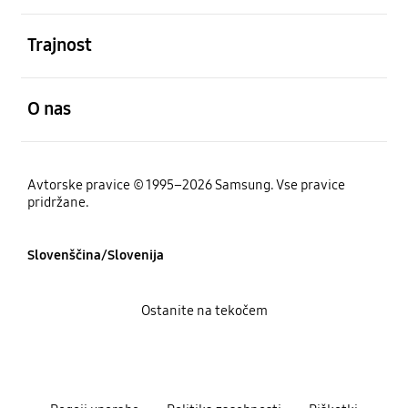
odprto
Trajnost
odprto
O nas
Avtorske pravice © 1995–2026 Samsung. Vse pravice
pridržane.
Slovenščina/Slovenija
Ostanite na tekočem