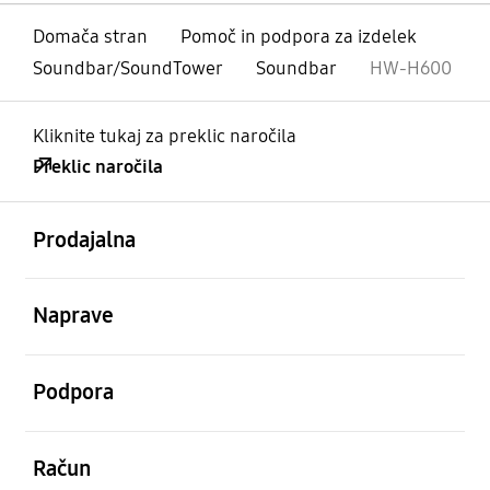
Domača stran
Pomoč in podpora za izdelek
Soundbar/SoundTower
Soundbar
HW-H600
Kliknite tukaj za preklic naročila
Preklic naročila
odprto
Footer Navigation
Prodajalna
odprto
Naprave
odprto
Podpora
odprto
Račun