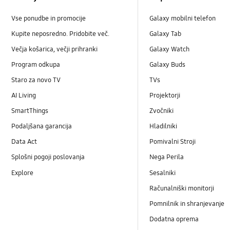
Vse ponudbe in promocije
Galaxy mobilni telefon
Kupite neposredno. Pridobite več.
Galaxy Tab
Večja košarica, večji prihranki
Galaxy Watch
Program odkupa
Galaxy Buds
Staro za novo TV
TVs
AI Living
Projektorji
SmartThings
Zvočniki
Podaljšana garancija
Hladilniki
Data Act
Pomivalni Stroji
Splošni pogoji poslovanja
Nega Perila
Explore
Sesalniki
Računalniški monitorji
Pomnilnik in shranjevanje
Dodatna oprema