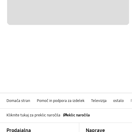
Domača stran
Pomoč in podpora za izdelek
Televizija
ostalo
Kliknite tukaj za preklic naročila
Preklic naročila
Footer Navigation
Prodajalna
Naprave