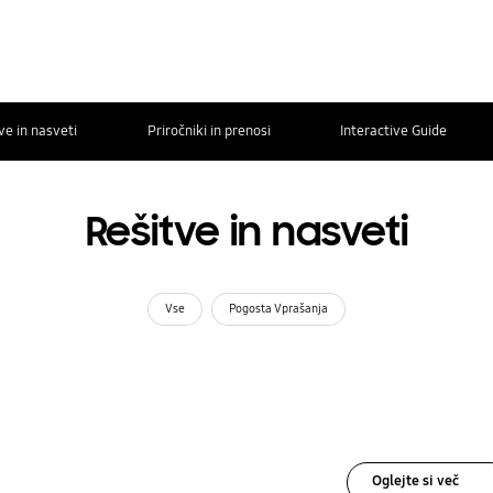
ve in nasveti
Priročniki in prenosi
Interactive Guide
Rešitve in nasveti
Vse
Pogosta Vprašanja
Oglejte si več