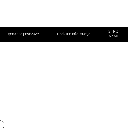
STIK Z
Uporabne povezave
Dodatne informacije
NAMI