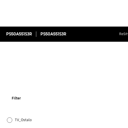
PS50A551S3R
PS50A551S3R
Rešit
Filter
TV_Ostalo