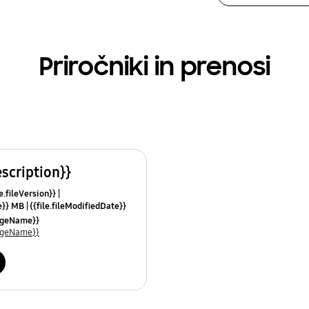
Priročniki in prenosi
escription}}
le.fileVersion}}
ze}} MB
{{file.fileModifiedDate}}
mes}}
uageName}}
uageName}}