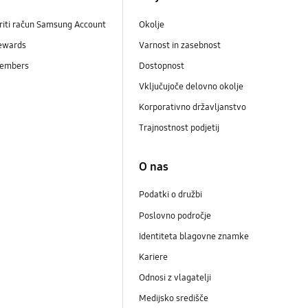
riti račun Samsung Account
Okolje
ewards
Varnost in zasebnost
embers
Dostopnost
Vključujoče delovno okolje
Korporativno državljanstvo
Trajnostnost podjetij
i
O nas
Podatki o družbi
Poslovno področje
Identiteta blagovne znamke
Kariere
Odnosi z vlagatelji
Medijsko središče