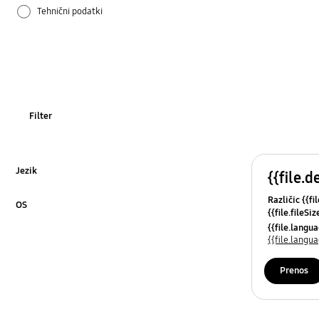
Tehnični podatki
Uporaba
Filter
Jezik
{{file.d
Kliknite za razširitev
Različic {{fi
OS
{{file.fileSi
Kliknite za razširitev
{{file.osNa
{{file.lang
{{file.lang
Prenos