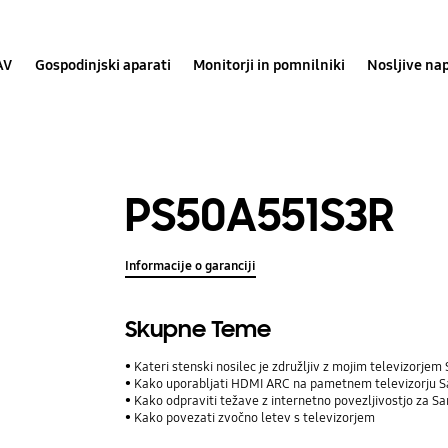
AV
Gospodinjski aparati
Monitorji in pomnilniki
Nosljive na
PS50A551S3R
Informacije o garanciji
Skupne Teme
Kateri stenski nosilec je združljiv z mojim televizorj
Kako uporabljati HDMI ARC na pametnem televizorju
Kako odpraviti težave z internetno povezljivostjo za 
Kako povezati zvočno letev s televizorjem