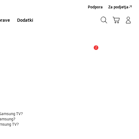
Podpora
Za podjetja
Iskanje
Košarica
Prijavite se/Registrirajte se
prave
Dodatki
Iskanje
2
Opozorilo
em Samsung TV?
 Samsung?
Samsung TV?