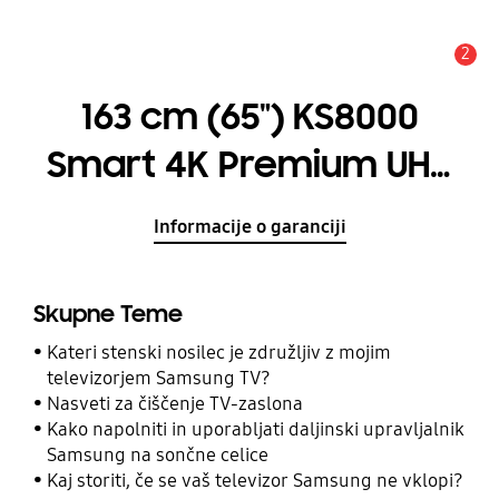
2
Opozorilo
163 cm (65") KS8000
Smart 4K Premium UHD
TV
Informacije o garanciji
Skupne Teme
Kateri stenski nosilec je združljiv z mojim
televizorjem Samsung TV?
Nasveti za čiščenje TV-zaslona
Kako napolniti in uporabljati daljinski upravljalnik
Samsung na sončne celice
Kaj storiti, če se vaš televizor Samsung ne vklopi?