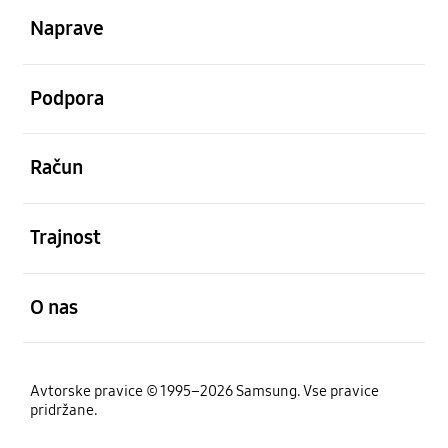
Naprave
odprto
Podpora
odprto
Račun
odprto
Trajnost
odprto
O nas
Avtorske pravice © 1995–2026 Samsung. Vse pravice
pridržane.