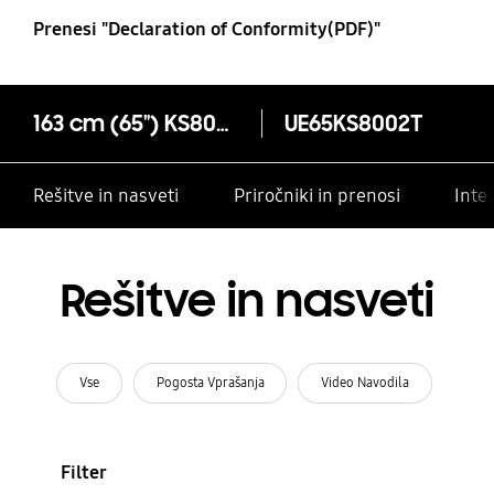
Prenesi "Declaration of Conformity(PDF)"
163 cm (65") KS8000 Smart 4K Premium UHD TV
UE65KS8002T
Rešitve in nasveti
Priročniki in prenosi
Inte
Rešitve in nasveti
Vse
Pogosta Vprašanja
Video Navodila
Filter