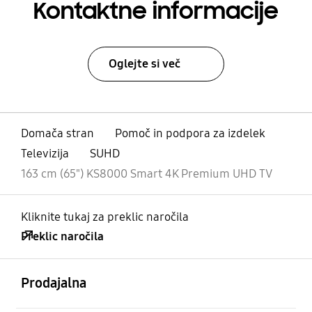
Kontaktne informacije
Oglejte si več
Domača stran
Pomoč in podpora za izdelek
Televizija
SUHD
163 cm (65") KS8000 Smart 4K Premium UHD TV
Kliknite tukaj za preklic naročila
Preklic naročila
odprto
Footer Navigation
Prodajalna
odprto